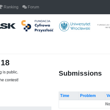
Ranking
Forum
 18
Submissions
 is public.
the contest!
Time
Problem
V
No