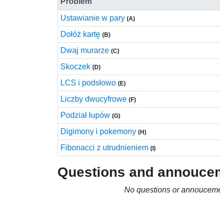
Problem
Ustawianie w pary
(A)
Dołóż kartę
(B)
Dwaj murarze
(C)
Skoczek
(D)
LCS i podsłowo
(E)
Liczby dwucyfrowe
(F)
Podział łupów
(G)
Digimony i pokemony
(H)
Fibonacci z utrudnieniem
(I)
Questions and annouce
No questions or annouceme