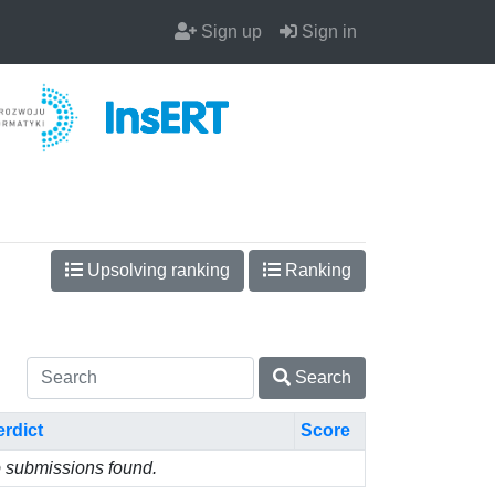
Sign up
Sign in
Upsolving ranking
Ranking
Search
erdict
Score
 submissions found.