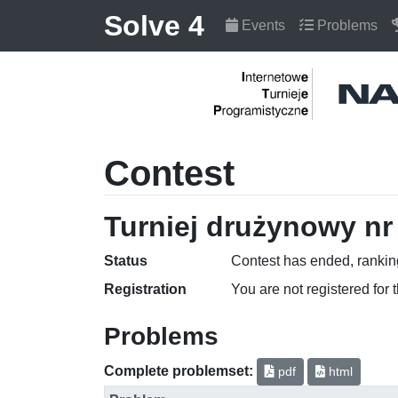
Solve 4
Events
Problems
Contest
Turniej drużynowy nr
Status
Contest has ended, ranking
Registration
You are not registered for 
Problems
Complete problemset:
pdf
html