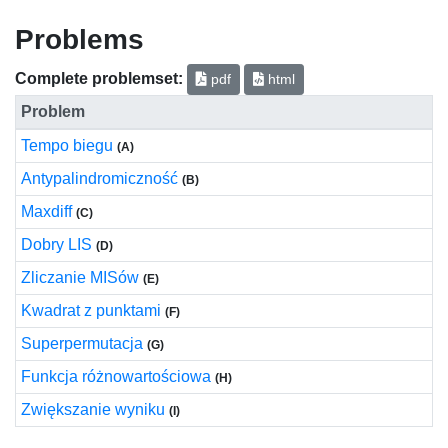
Problems
Complete problemset:
pdf
html
Problem
Tempo biegu
(A)
Antypalindromiczność
(B)
Maxdiff
(C)
Dobry LIS
(D)
Zliczanie MISów
(E)
Kwadrat z punktami
(F)
Superpermutacja
(G)
Funkcja różnowartościowa
(H)
Zwiększanie wyniku
(I)