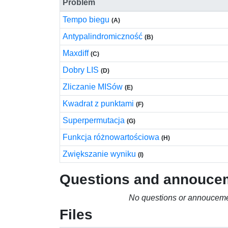
Problem
Tempo biegu
(A)
Antypalindromiczność
(B)
Maxdiff
(C)
Dobry LIS
(D)
Zliczanie MISów
(E)
Kwadrat z punktami
(F)
Superpermutacja
(G)
Funkcja różnowartościowa
(H)
Zwiększanie wyniku
(I)
Questions and annouce
No questions or annouceme
Files