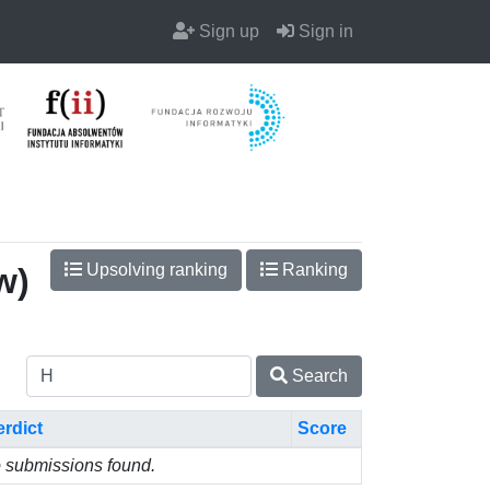
Sign up
Sign in
Upsolving ranking
Ranking
w)
Search
erdict
Score
 submissions found.