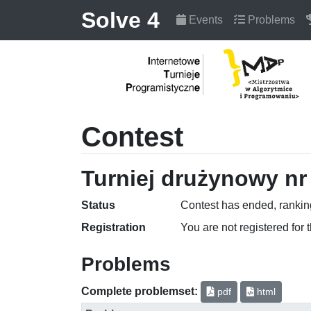
Solve 4
Events
Problems
Contest
Turniej drużynowy nr 
Status
Contest has ended, ranking
Registration
You are not registered for 
Problems
Complete problemset:
pdf
html