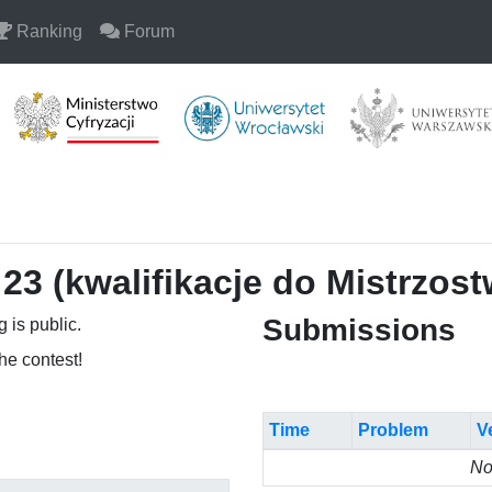
Ranking
Forum
23 (kwalifikacje do Mistrzost
Submissions
 is public.
the contest!
Time
Problem
V
No