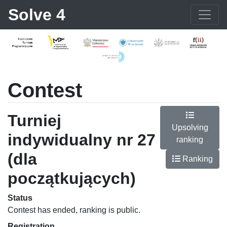
Solve 4
Contest
Turniej
Upsolving
indywidualny nr 27
ranking
(dla
Ranking
początkujących)
Status
Contest has ended, ranking is public.
Registration