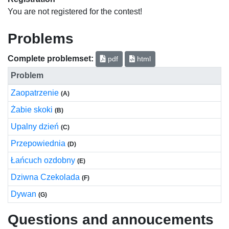
You are not registered for the contest!
Problems
Complete problemset:
pdf
html
Problem
Zaopatrzenie
(A)
Żabie skoki
(B)
Upalny dzień
(C)
Przepowiednia
(D)
Łańcuch ozdobny
(E)
Dziwna Czekolada
(F)
Dywan
(G)
Questions and annoucements