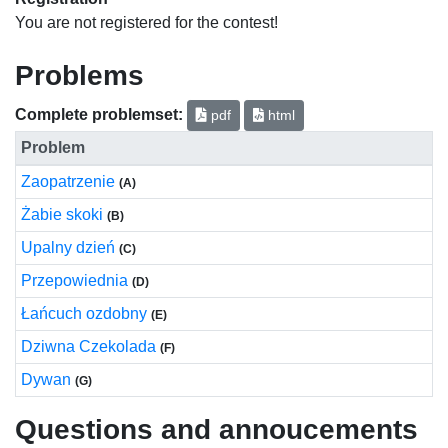
You are not registered for the contest!
Problems
Complete problemset:
pdf
html
Problem
Zaopatrzenie
(A)
Żabie skoki
(B)
Upalny dzień
(C)
Przepowiednia
(D)
Łańcuch ozdobny
(E)
Dziwna Czekolada
(F)
Dywan
(G)
Questions and annoucements