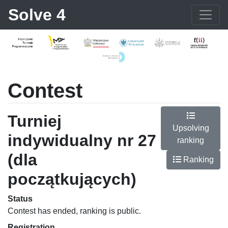
Solve 4
Contest
Turniej
Upsolving
indywidualny nr 27
ranking
(dla
Ranking
początkujących)
Status
Contest has ended, ranking is public.
Registration