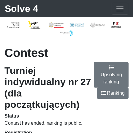
Solve 4
Contest
Turniej
Upsolving
indywidualny nr 27
ranking
(dla
Ranking
początkujących)
Status
Contest has ended, ranking is public.
Registration