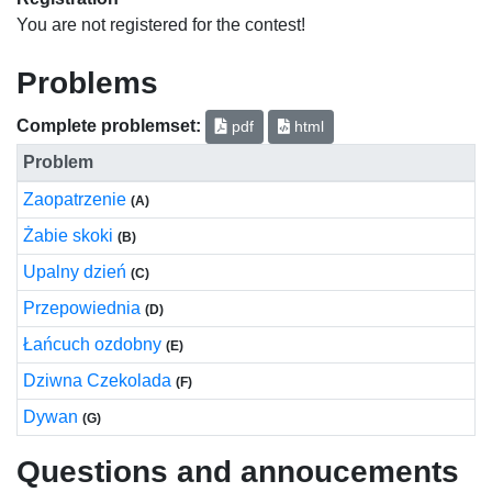
You are not registered for the contest!
Problems
Complete problemset:
pdf
html
Problem
Zaopatrzenie
(A)
Żabie skoki
(B)
Upalny dzień
(C)
Przepowiednia
(D)
Łańcuch ozdobny
(E)
Dziwna Czekolada
(F)
Dywan
(G)
Questions and annoucements