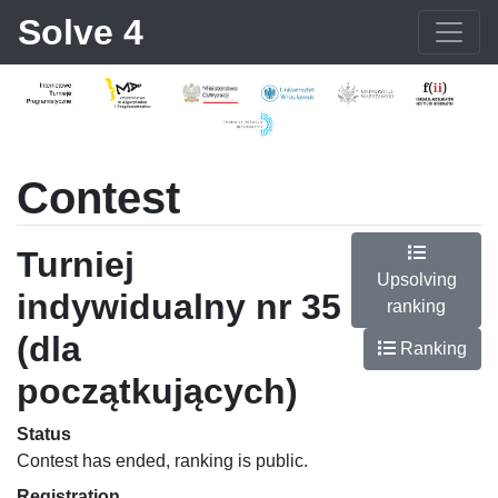
Solve 4
Contest
Turniej
Upsolving
indywidualny nr 35
ranking
(dla
Ranking
początkujących)
Status
Contest has ended, ranking is public.
Registration