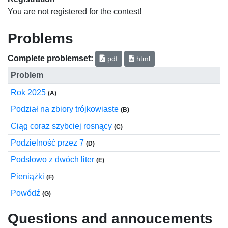
You are not registered for the contest!
Problems
Complete problemset:
pdf
html
Problem
Rok 2025
(A)
Podział na zbiory trójkowiaste
(B)
Ciąg coraz szybciej rosnący
(C)
Podzielność przez 7
(D)
Podsłowo z dwóch liter
(E)
Pieniążki
(F)
Powódź
(G)
Questions and annoucements