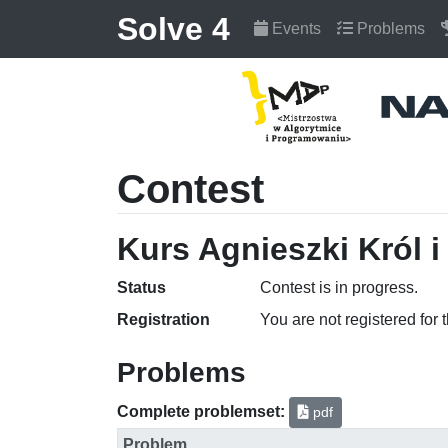
Solve 4
Events
Problems
Contest
Kurs Agnieszki Król i
Status
Contest is in progress.
Registration
You are not registered for 
Problems
Complete problemset:
pdf
Problem