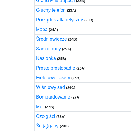
Grand Prix Bajtocji
(22B)
Głuchy telefon
(23A)
Porządek alfabetyczny
(23B)
Mapa
(24A)
Średniowiecze
(24B)
Samochody
(25A)
Nasionka
(25B)
Proste prostopadłe
(26A)
Fioletowe lasery
(26B)
Wiśniowy sad
(26C)
Bombardowanie
(27A)
Mur
(27B)
Czołgiści
(28A)
Ści(ą)gany
(28B)