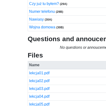
Czy już tu byłem?
(29A)
Numer telefonu
(29B)
Nawiasy
(30A)
Wojna domowa
(30B)
Questions and annouce
No questions or annouceme
Files
Name
lekcja01.pdf
lekcja02.pdf
lekcja03.pdf
lekcja04.pdf
lekcja05.pdf