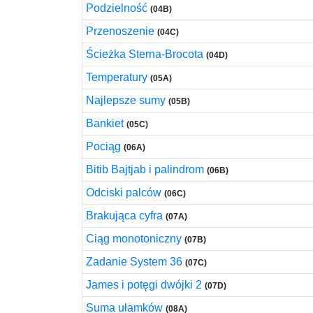
Podzielność
(04B)
Przenoszenie
(04C)
Ścieżka Sterna-Brocota
(04D)
Temperatury
(05A)
Najlepsze sumy
(05B)
Bankiet
(05C)
Pociąg
(06A)
Bitib Bajtjab i palindrom
(06B)
Odciski palców
(06C)
Brakująca cyfra
(07A)
Ciąg monotoniczny
(07B)
Zadanie System 36
(07C)
James i potęgi dwójki 2
(07D)
Suma ułamków
(08A)