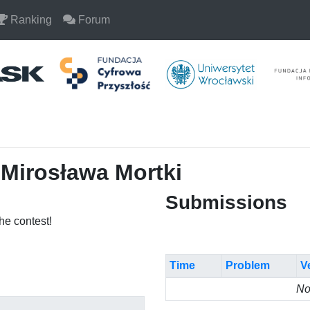
Ranking
Forum
 Mirosława Mortki
Submissions
the contest!
Time
Problem
V
No