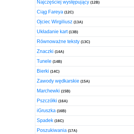
Najczęściej występujący
(12B)
Ciąg Fareya
(12C)
Ojciec Wirgiliusz
(13A)
Układanie kart
(13B)
Równoważne teksty
(13C)
Znaczki
(14A)
Tunele
(14B)
Bierki
(14C)
Zawody wędkarskie
(15A)
Marchewki
(15B)
Pszczółki
(16A)
iGruszka
(16B)
Spadek
(16C)
Poszukiwania
(17A)