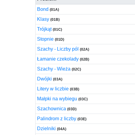
Bond
(01A)
Klasy
(01B)
Trójkąt
(01C)
Stopnie
(01D)
Szachy - Liczby pól
(02A)
Łamanie czekolady
(02B)
Szachy - Wieża
(02C)
Dwójki
(03A)
Litery w liczbie
(03B)
Małpki na wybiegu
(03C)
Szachownica
(03D)
Palindrom z liczby
(03E)
Dzielniki
(04A)