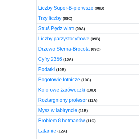
Liczby Super-B-pierwsze
(08B)
Trzy liczby
(08C)
Struś Pędziwiatr
(09A)
Liczby parzystocyfrowe
(09B)
Drzewo Sterna-Brocota
(09C)
Cyfry 2356
(10A)
Podatki
(10B)
Pogotowie lotnicze
(10C)
Kolorowe żaróweczki
(10D)
Roztargniony profesor
(11A)
Mysz w labiryncie
(11B)
Problem 8 hetmanów
(11C)
Latarnie
(12A)