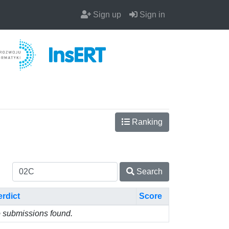
Sign up
Sign in
Ranking
Search
erdict
Score
 submissions found.