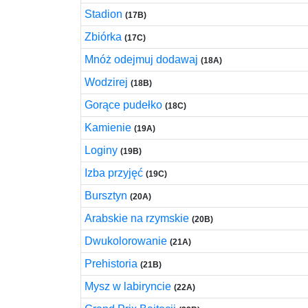
Stadion
(17B)
Zbiórka
(17C)
Mnóż odejmuj dodawaj
(18A)
Wodzirej
(18B)
Gorące pudełko
(18C)
Kamienie
(19A)
Loginy
(19B)
Izba przyjęć
(19C)
Bursztyn
(20A)
Arabskie na rzymskie
(20B)
Dwukolorowanie
(21A)
Prehistoria
(21B)
Mysz w labiryncie
(22A)