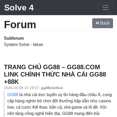
Solve 4
Forum
Back
Subforum
System Solve - Ideas
TRANG CHỦ GG88 – GG88.COM
LINK CHÍNH THỨC NHÀ CÁI GG88
+88K
2026-04-08 15:19:57
,
gg88slotlive
GG88
là nhà cái trực tuyến uy tín hàng đầu châu Á, cung
cấp hàng nghìn trò chơi đổi thưởng hấp dẫn như casino
live, cá cược thể thao, bắn cá, slot game và lô đề. Với
nền tảng công nghệ hiện đại, GG88 mang đến trải