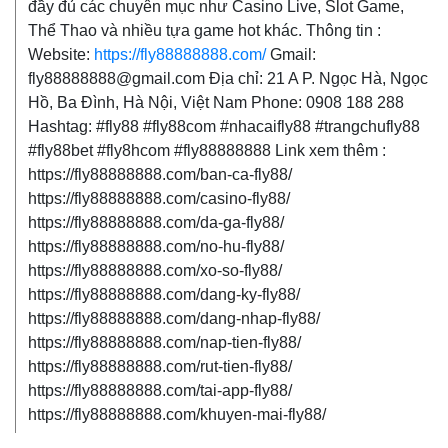
đầy đủ các chuyên mục như Casino Live, Slot Game,
Thể Thao và nhiều tựa game hot khác. Thông tin :
Website:
https://fly88888888.com/
Gmail:
fly88888888@gmail.com Địa chỉ: 21 A P. Ngọc Hà, Ngọc
Hồ, Ba Đình, Hà Nội, Việt Nam Phone: 0908 188 288
Hashtag: #fly88 #fly88com #nhacaifly88 #trangchufly88
#fly88bet #fly8hcom #fly88888888 Link xem thêm :
https://fly88888888.com/ban-ca-fly88/
https://fly88888888.com/casino-fly88/
https://fly88888888.com/da-ga-fly88/
https://fly88888888.com/no-hu-fly88/
https://fly88888888.com/xo-so-fly88/
https://fly88888888.com/dang-ky-fly88/
https://fly88888888.com/dang-nhap-fly88/
https://fly88888888.com/nap-tien-fly88/
https://fly88888888.com/rut-tien-fly88/
https://fly88888888.com/tai-app-fly88/
https://fly88888888.com/khuyen-mai-fly88/