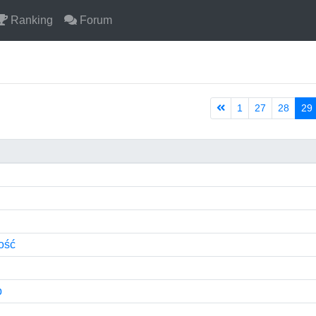
Ranking
Forum
1
27
28
29
ość
b