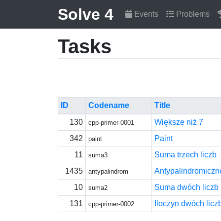
Solve 4
Events
Problems
Tasks
ID
Codename
Title
130
Większe niż 7
cpp-primer-0001
342
Paint
paint
11
Suma trzech liczb
suma3
1435
Antypalindromiczn
antypalindrom
10
Suma dwóch liczb
suma2
131
Iloczyn dwóch licz
cpp-primer-0002