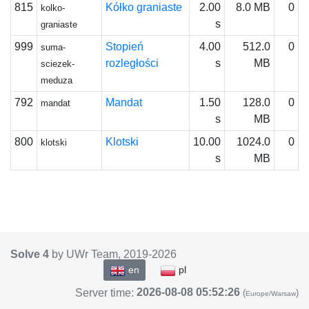
815
Kółko graniaste
2.00
8.0 MB
0
kolko-
s
graniaste
999
Stopień
4.00
512.0
0
suma-
rozległości
s
MB
sciezek-
meduza
792
Mandat
1.50
128.0
0
mandat
s
MB
800
Klotski
10.00
1024.0
0
klotski
s
MB
Solve 4
by UWr Team, 2019-
2026
en
pl
2026-08-08 05:52:26
Server time:
(
)
Europe/Warsaw