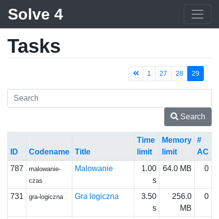
Solve 4
Tasks
1
27
28
29
Search
Time
Memory
#
ID
Codename
Title
limit
limit
AC
787
Malowanie
1.00
64.0 MB
0
malowanie-
s
czas
731
Gra logiczna
3.50
256.0
0
gra-logiczna
s
MB