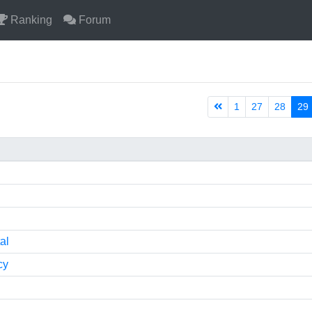
Ranking
Forum
1
27
28
29
al
cy