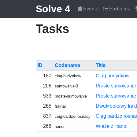
Solve 4
Events
Problems
Tasks
ID
Codename
Title
180
Ciąg budynków
ciag-budynkow
206
Proste sumowanie
sumowanie-3
533
Proste sumowanie
proste-sumowanie
265
Dwukropkowy frakt
fraktal
837
Ciąg bardzo rosną
ciag-bardzo-rosnacy
266
Wieże z Hanoi
hanoi