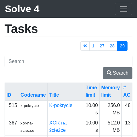
Solve 4
Tasks
1
27
28
29
Search
Time
Memory
#
ID
Codename
Title
limit
limit
AC
515
K-pokrycie
10.00
256.0
48
k-pokrycie
s
MB
367
XOR na
10.00
512.0
13
xor-na-
ścieżce
s
MB
sciezce