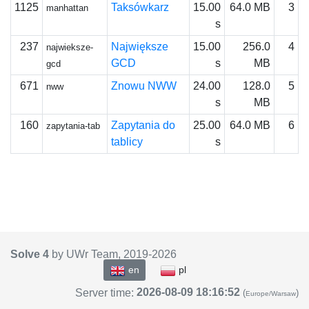
1125
Taksówkarz
15.00
64.0 MB
3
manhattan
s
237
Największe
15.00
256.0
4
najwieksze-
GCD
s
MB
gcd
671
Znowu NWW
24.00
128.0
5
nww
s
MB
160
Zapytania do
25.00
64.0 MB
6
zapytania-tab
tablicy
s
Solve 4
by UWr Team, 2019-
2026
en
pl
2026-08-09 18:16:52
Server time:
(
)
Europe/Warsaw