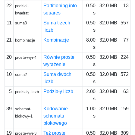
22
Partitioning into
0.50
32.0 MB
13
podzial-
squares
s
kwadrat
11
Suma trzech
0.50
32.0 MB
557
suma3
liczb
s
21
Kombinacje
8.00
32.0 MB
77
kombinacje
s
20
Równie proste
0.50
32.0 MB
224
proste-wyr-4
wyrażenie
s
10
Suma dwóch
0.50
32.0 MB
572
suma2
liczb
s
5
Podziały liczb
2.00
32.0 MB
63
podzialy-liczb
s
39
Kodowanie
1.00
32.0 MB
159
schemat-
schematu
s
blokowy-1
blokowego
19
Też proste
0.50
32.0 MB
309
proste-wyr-3