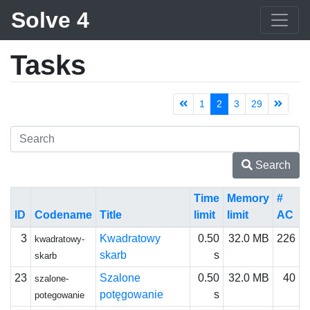
Solve 4
Tasks
1
2
3
29
Search
Time
Memory
#
ID
Codename
Title
limit
limit
AC
3
Kwadratowy
0.50
32.0 MB
226
kwadratowy-
skarb
s
skarb
23
Szalone
0.50
32.0 MB
40
szalone-
potęgowanie
s
potegowanie