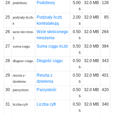
24
Podzbiory
5.00
32.0 MB
128
podzbiory
s
25
Podziały liczb
2.00
32.0 MB
85
podzialy-liczb-
kontratakują
s
k
26
Wzór skróconego
0.50
32.0 MB
264
wzor-skr-mno-
mnożenia
s
1
27
Suma ciągu liczb
0.50
32.0 MB
384
suma-ciagu
s
28
Długość ciągu
0.50
32.0 MB
343
dlugosc-ciagu
s
29
Reszta z
0.50
32.0 MB
401
reszta-z-
dzielenia
s
dzielenia
30
Parzystość
0.50
32.0 MB
420
parzystosc
s
31
Liczba cyfr
0.50
32.0 MB
340
liczba-cyfr
s