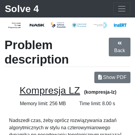
Solve 4
Problem
Back
description
Show PDF
Kompresja LZ
(kompresja-lz)
Memory limit: 256 MB
Time limit: 8.00 s
Nadszedł czas, żeby oprócz rozwiązywania zadań
algorytmicznych w stylu na czterowymiarowego
dynamika po posortowaniu topologicznym rozwiązać