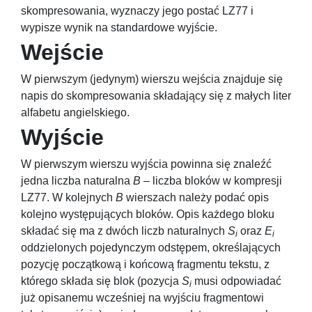
skompresowania, wyznaczy jego postać LZ77 i
wypisze wynik na standardowe wyjście.
Wejście
W pierwszym (jedynym) wierszu wejścia znajduje się
napis do skompresowania składający się z małych liter
alfabetu angielskiego.
Wyjście
W pierwszym wierszu wyjścia powinna się znaleźć
jedna liczba naturalna
B
– liczba bloków w kompresji
LZ77. W kolejnych
B
wierszach należy podać opis
kolejno występujących bloków. Opis każdego bloku
składać się ma z dwóch liczb naturalnych
S
oraz
E
i
i
oddzielonych pojedynczym odstępem, określających
pozycję początkową i końcową fragmentu tekstu, z
którego składa się blok (pozycja
S
musi odpowiadać
i
już opisanemu wcześniej na wyjściu fragmentowi