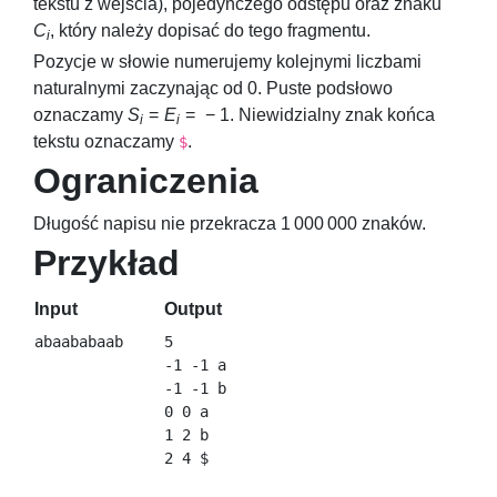
tekstu z wejścia), pojedynczego odstępu oraz znaku
C
, który należy dopisać do tego fragmentu.
i
Pozycje w słowie numerujemy kolejnymi liczbami
naturalnymi zaczynając od
0
. Puste podsłowo
oznaczamy
S
=
E
= − 1
. Niewidzialny znak końca
i
i
tekstu oznaczamy
.
$
Ograniczenia
Długość napisu nie przekracza
1 000 000
znaków.
Przykład
Input
Output
5

-1 -1 a

-1 -1 b

0 0 a

1 2 b
