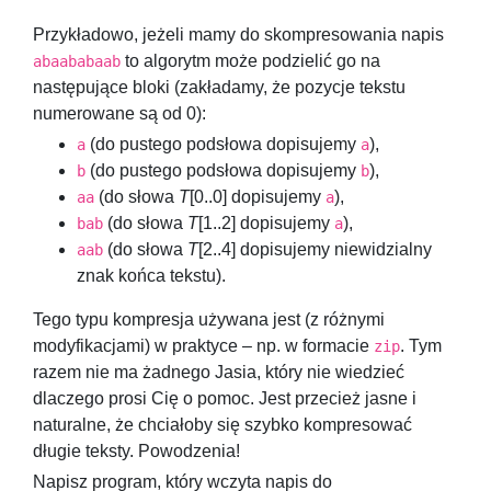
Przykładowo, jeżeli mamy do skompresowania napis
to algorytm może podzielić go na
abaababaab
następujące bloki (zakładamy, że pozycje tekstu
numerowane są od
0
):
(do pustego podsłowa dopisujemy
),
a
a
(do pustego podsłowa dopisujemy
),
b
b
(do słowa
T
[0..0]
dopisujemy
),
aa
a
(do słowa
T
[1..2]
dopisujemy
),
bab
a
(do słowa
T
[2..4]
dopisujemy niewidzialny
aab
znak końca tekstu).
Tego typu kompresja używana jest (z różnymi
modyfikacjami) w praktyce – np. w formacie
. Tym
zip
razem nie ma żadnego Jasia, który nie wiedzieć
dlaczego prosi Cię o pomoc. Jest przecież jasne i
naturalne, że chciałoby się szybko kompresować
długie teksty. Powodzenia!
Napisz program, który wczyta napis do