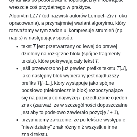
wreszcie coś przydatnego w praktyce.
Algorytm LZ77 (od nazwisk autorów Lempel–Ziv i roku
opracowania), a przynajmniej wariant algorytmu, który
rozważamy w tym zadaniu, kompresuje strumień (np.
napis) w następujący sposób:
tekst
T
jest przetwarzany od lewej do prawej i
dzielony na rozłączne bloki (spójne fragmenty
tekstu), które pokrywają cały tekst
T
,
jeśli przetworzono już pewien prefiks tekstu
T
[..
i
]
,
jako następny blok wybierany jest najdłuższy
prefiks
T
[
i
+1..]
, który występuje jako spójne
podsłowo (niekoniecznie blok) rozpoczynające
się na pozycji co najwyżej
i
, przedłużone o jeden
znak (zauważ, że w szczególności dopuszczalne
jest aby to podsłowo zawierało pozycję
i
+ 1
),
przyjmujemy założenie, że po tekście występuje
“niewidzialny” znak różny niż wszystkie inne
znaki tekstu.