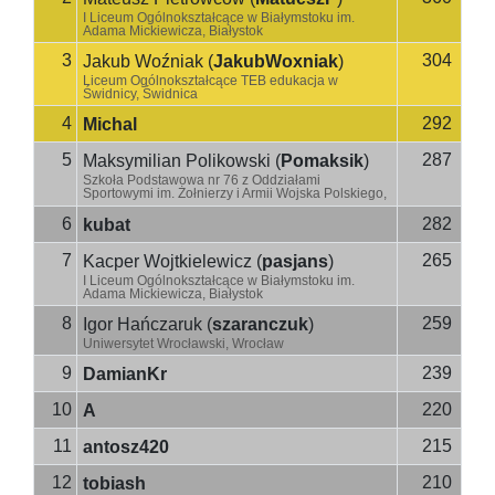
I Liceum Ogólnokształcące w Białymstoku im.
Adama Mickiewicza, Białystok
3
304
Jakub Woźniak
(
JakubWoxniak
)
Liceum Ogólnokształcące TEB edukacja w
Świdnicy, Świdnica
4
292
Michal
5
287
Maksymilian Polikowski
(
Pomaksik
)
Szkoła Podstawowa nr 76 z Oddziałami
Sportowymi im. Żołnierzy i Armii Wojska Polskiego,
Wrocław
6
282
kubat
7
265
Kacper Wojtkielewicz
(
pasjans
)
I Liceum Ogólnokształcące w Białymstoku im.
Adama Mickiewicza, Białystok
8
259
Igor Hańczaruk
(
szaranczuk
)
Uniwersytet Wrocławski, Wrocław
9
239
DamianKr
10
220
A
11
215
antosz420
12
210
tobiash