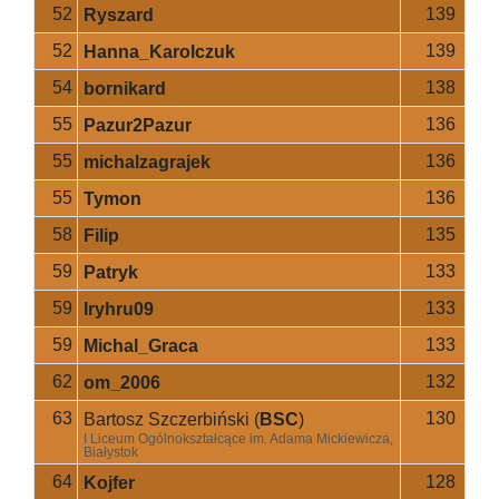
52
139
Ryszard
52
139
Hanna_Karolczuk
54
138
bornikard
55
136
Pazur2Pazur
55
136
michalzagrajek
55
136
Tymon
58
135
Filip
59
133
Patryk
59
133
Iryhru09
59
133
Michal_Graca
62
132
om_2006
63
130
Bartosz Szczerbiński
(
BSC
)
I Liceum Ogólnokształcące im. Adama Mickiewicza,
Białystok
64
128
Kojfer