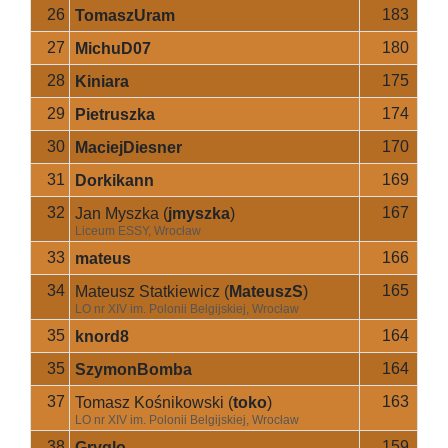
26
183
TomaszUram
27
180
MichuD07
28
175
Kiniara
29
174
Pietruszka
30
170
MaciejDiesner
31
169
Dorkikann
32
167
Jan Myszka
(
jmyszka
)
Liceum ESSY, Wrocław
33
166
mateus
34
165
Mateusz Statkiewicz
(
MateuszS
)
LO nr XIV im. Polonii Belgijskiej, Wrocław
35
164
knord8
35
164
SzymonBomba
37
163
Tomasz Kośnikowski
(
toko
)
LO nr XIV im. Polonii Belgijskiej, Wrocław
38
159
Gryglo