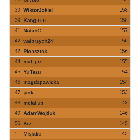
39
158
WiktorJokiel
39
158
Kangurur
41
157
NatanG
42
156
walbrzych24
42
156
Piopsztok
44
155
mat_jur
45
154
YuTszu
45
154
magdapawicka
47
153
jank
48
148
metalius
49
146
AdamWojtiuk
50
145
Krz
51
143
Misjako