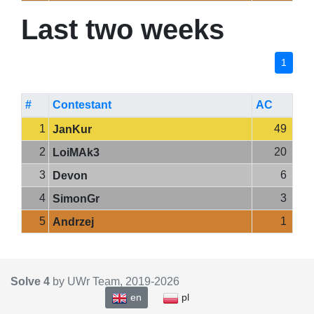
Last two weeks
1
#
Contestant
AC
1
49
JanKur
2
20
LoiMAk3
3
6
Devon
4
3
SimonGr
5
1
Andrzej
Solve 4
by UWr Team, 2019-
2026
en
pl