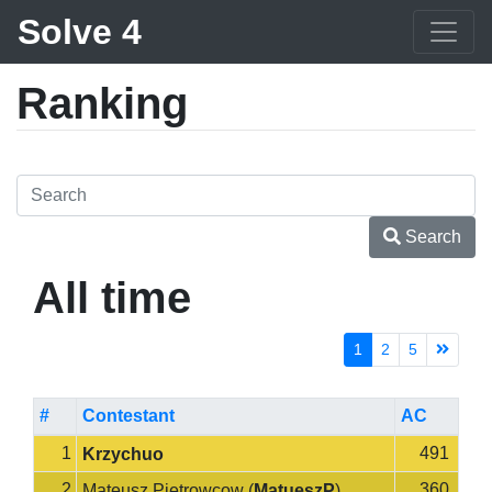
Solve 4
Ranking
Search
All time
1
2
5
#
Contestant
AC
1
491
Krzychuo
2
360
Mateusz Pietrowcow
(
MatueszP
)