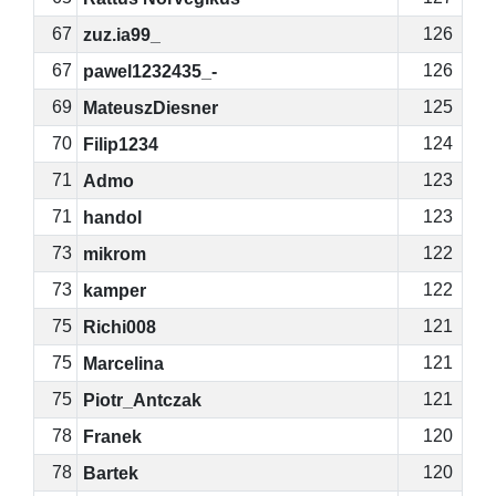
67
126
zuz.ia99_
67
126
pawel1232435_-
69
125
MateuszDiesner
70
124
Filip1234
71
123
Admo
71
123
handol
73
122
mikrom
73
122
kamper
75
121
Richi008
75
121
Marcelina
75
121
Piotr_Antczak
78
120
Franek
78
120
Bartek