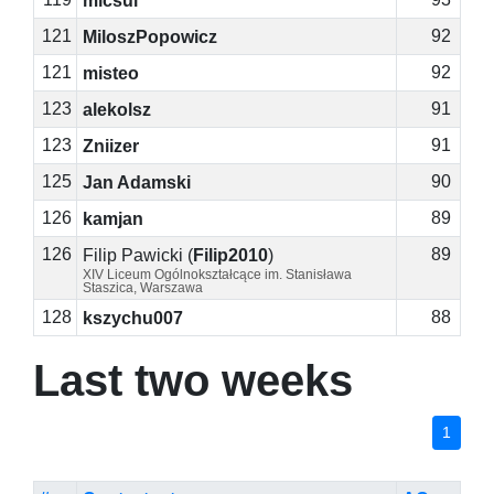
micsul
121
92
MiloszPopowicz
121
92
misteo
123
91
alekolsz
123
91
Zniizer
125
90
Jan Adamski
126
89
kamjan
126
89
Filip Pawicki
(
Filip2010
)
XIV Liceum Ogólnokształcące im. Stanisława
Staszica, Warszawa
128
88
kszychu007
Last two weeks
1