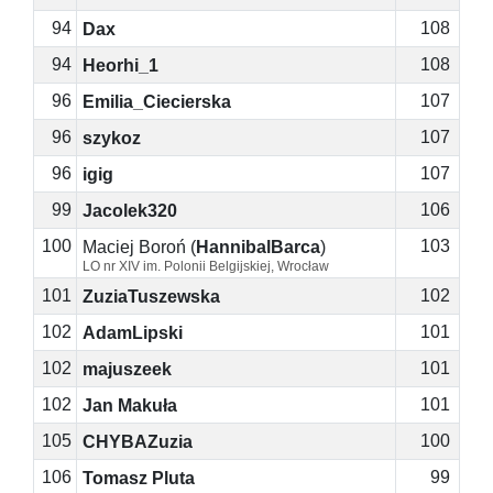
94
108
Dax
94
108
Heorhi_1
96
107
Emilia_Ciecierska
96
107
szykoz
96
107
igig
99
106
Jacolek320
100
103
Maciej Boroń
(
HannibalBarca
)
LO nr XIV im. Polonii Belgijskiej, Wrocław
101
102
ZuziaTuszewska
102
101
AdamLipski
102
101
majuszeek
102
101
Jan Makuła
105
100
CHYBAZuzia
106
99
Tomasz Pluta