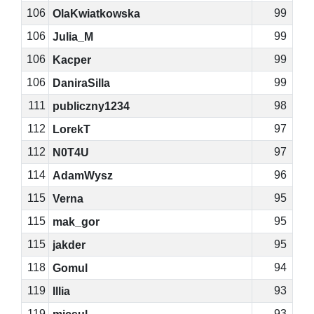
106
99
OlaKwiatkowska
106
99
Julia_M
106
99
Kacper
106
99
DaniraSilla
111
98
publiczny1234
112
97
LorekT
112
97
N0T4U
114
96
AdamWysz
115
95
Verna
115
95
mak_gor
115
95
jakder
118
94
Gomul
119
93
Illia
119
93