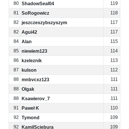
80
119
ShadowSeal04
81
118
SoRogowicz
82
117
jeszczeszybszyszym
82
117
Agui42
84
115
Alan
85
114
niewiem123
86
113
kzeleznik
87
112
kulson
88
111
mnbvcxz123
88
111
Olgak
88
111
Ksawierov_7
91
110
Paweł K
92
109
Tymond
92
109
KamilSciebura