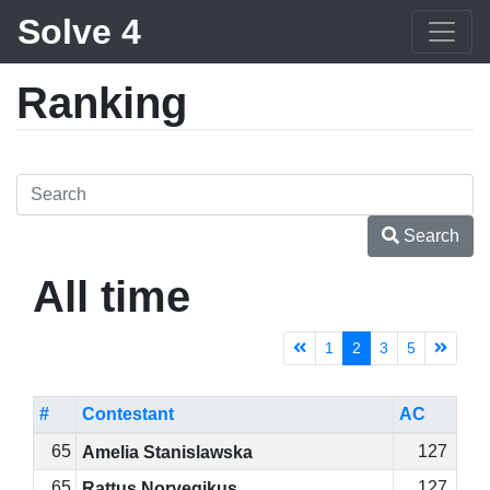
Solve 4
Ranking
Search
All time
1
2
3
5
#
Contestant
AC
65
127
Amelia Stanislawska
65
127
Rattus Norvegikus