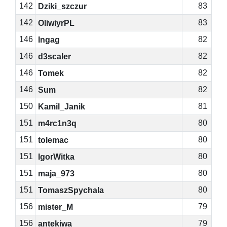
142
83
Dziki_szczur
142
83
OliwiyrPL
146
82
Ingag
146
82
d3scaler
146
82
Tomek
146
82
Sum
150
81
Kamil_Janik
151
80
m4rc1n3q
151
80
tolemac
151
80
IgorWitka
151
80
maja_973
151
80
TomaszSpychala
156
79
mister_M
156
79
antekiwa