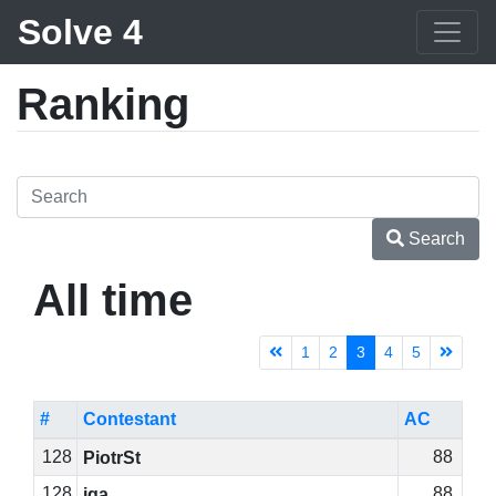
Solve 4
Ranking
Search
All time
1
2
3
4
5
#
Contestant
AC
128
88
PiotrSt
128
88
iga