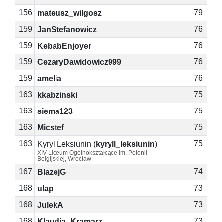
156
79
mateusz_wilgosz
159
76
JanStefanowicz
159
76
KebabEnjoyer
159
76
CezaryDawidowicz999
159
76
amelia
163
75
kkabzinski
163
75
siema123
163
75
Micstef
163
75
Kyryl Leksiunin
(
kyryll_leksiunin
)
XIV Liceum Ogólnokształcące im. Polonii
Belgijskiej, Wrocław
167
74
BlazejG
168
73
ulap
168
73
JulekA
168
73
Klaudia_Kramarz