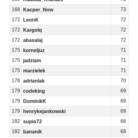
168
73
Kacper_Now
172
72
LeonK
172
72
Kargolq
172
72
abasalaj
175
71
korneljuz
175
71
jadziam
175
71
marzielek
178
70
adrianlak
179
69
codeking
179
69
DominikK
179
69
henrykejankowski
182
68
supio72
182
68
bananik