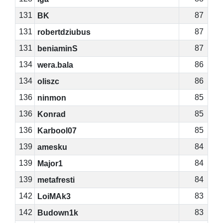
131
87
BK
131
87
robertdziubus
131
87
beniaminS
134
86
wera.bala
134
86
oliszc
136
85
ninmon
136
85
Konrad
136
85
Karbool07
139
84
amesku
139
84
Major1
139
84
metafresti
142
83
LoiMAk3
142
83
Budown1k