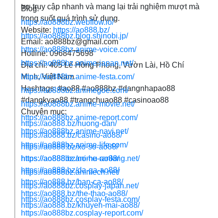
trợ truy cập nhanh và mang lại trải nghiệm mượt mà
Blog:
Chí Minh, Vietnam Hastag: #33win #trangchu_33win
trong suốt quá trình sử dụng.
https://ao888bz.webflow.io/
Website:
https://ao888.bz/
https://ao888bz.blog.shinobi.jp/
Email: ao888bz@gmail.com
https://ao888bz.anime-voice.com/
Hotline: 0968475698
https://ao888bz.anime-japan.net/
Địa chỉ: 405 Lê Hồng Phong, Vườn Lài, Hồ Chí
Minh, Việt Nam
https://ao888bz.anime-festa.com/
Hashtags: #ao88 #ao888bz #dangnhapao88
https://ao888bz.animegoe.com/
#dangkyao88 #trangchuao88 #casinoao88
https://ao888bz.anime-movie.net/
Chuyên mục:
https://ao888bz.anime-report.com/
https://ao888.bz/huong-dan/
https://ao888bz.anime-navi.net/
https://ao888.bz/casino-ao88/
https://ao888bz.anime-life.com/
https://ao888.bz/xo-so-ao88/
https://ao888.bz/no-hu-ao88/
https://ao888bz.anime-ranking.net/
https://ao888.bz/da-ga-ao88/
https://ao888bz.animech.net/
https://ao888.bz/ban-ca-ao88/
https://ao888bz.cosplay-japan.net/
https://ao888.bz/the-thao-ao88/
https://ao888bz.cosplay-festa.com/
https://ao888.bz/khuyen-mai-ao88/
https://ao888bz.cosplay-report.com/