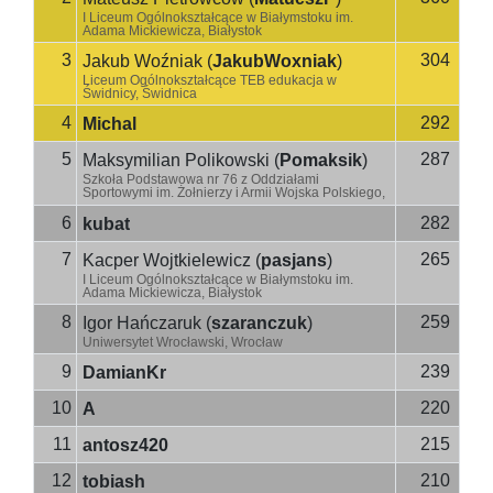
I Liceum Ogólnokształcące w Białymstoku im.
Adama Mickiewicza, Białystok
3
304
Jakub Woźniak
(
JakubWoxniak
)
Liceum Ogólnokształcące TEB edukacja w
Świdnicy, Świdnica
4
292
Michal
5
287
Maksymilian Polikowski
(
Pomaksik
)
Szkoła Podstawowa nr 76 z Oddziałami
Sportowymi im. Żołnierzy i Armii Wojska Polskiego,
Wrocław
6
282
kubat
7
265
Kacper Wojtkielewicz
(
pasjans
)
I Liceum Ogólnokształcące w Białymstoku im.
Adama Mickiewicza, Białystok
8
259
Igor Hańczaruk
(
szaranczuk
)
Uniwersytet Wrocławski, Wrocław
9
239
DamianKr
10
220
A
11
215
antosz420
12
210
tobiash