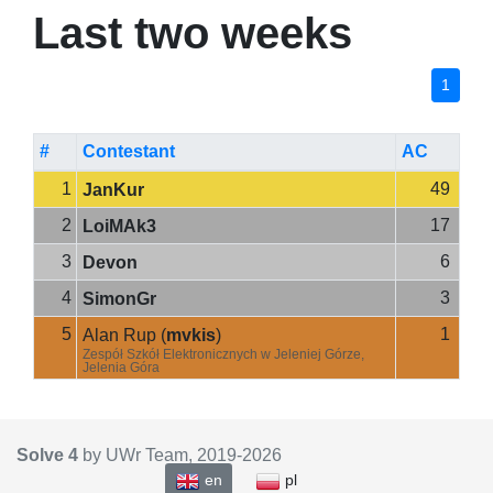
Last two weeks
1
#
Contestant
AC
1
49
JanKur
2
17
LoiMAk3
3
6
Devon
4
3
SimonGr
5
1
Alan Rup
(
mvkis
)
Zespół Szkół Elektronicznych w Jeleniej Górze,
Jelenia Góra
Solve 4
by UWr Team, 2019-
2026
en
pl