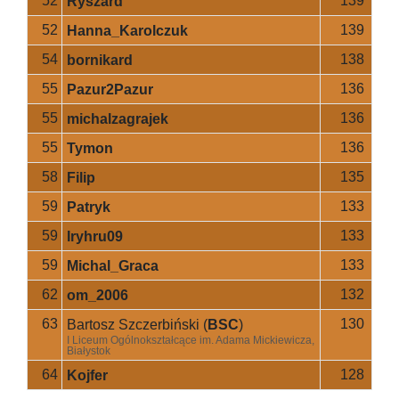
52
139
Ryszard
52
139
Hanna_Karolczuk
54
138
bornikard
55
136
Pazur2Pazur
55
136
michalzagrajek
55
136
Tymon
58
135
Filip
59
133
Patryk
59
133
Iryhru09
59
133
Michal_Graca
62
132
om_2006
63
130
Bartosz Szczerbiński
(
BSC
)
I Liceum Ogólnokształcące im. Adama Mickiewicza,
Białystok
64
128
Kojfer