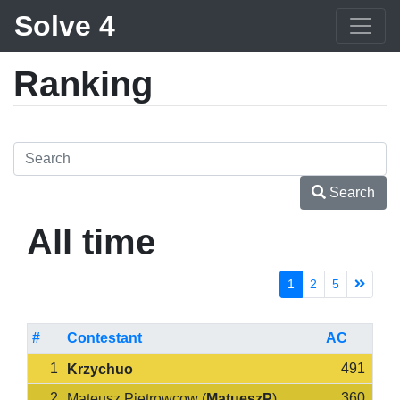
Solve 4
Ranking
Search
All time
1
2
5
#
Contestant
AC
1
491
Krzychuo
2
360
Mateusz Pietrowcow
(
MatueszP
)