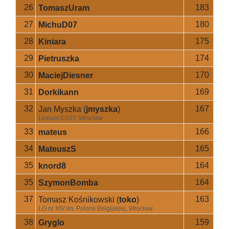
26
183
TomaszUram
27
180
MichuD07
28
175
Kiniara
29
174
Pietruszka
30
170
MaciejDiesner
31
169
Dorkikann
32
167
Jan Myszka
(
jmyszka
)
Liceum ESSY, Wrocław
33
166
mateus
34
165
MateuszS
35
164
knord8
35
164
SzymonBomba
37
163
Tomasz Kośnikowski
(
toko
)
LO nr XIV im. Polonii Belgijskiej, Wrocław
38
159
Gryglo