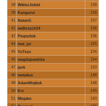
39
158
WiktorJokiel
39
158
Kangurur
41
157
NatanG
42
156
walbrzych24
42
156
Piopsztok
44
155
mat_jur
45
154
YuTszu
45
154
magdapawicka
47
153
jank
48
148
metalius
49
146
AdamWojtiuk
50
145
Krz
51
143
Misjako