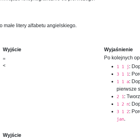
o małe litery alfabetu angielskiego.
Wyjście
Wyjaśnienie
Po kolejnych op
=

: Do
1 1 j
: Po
3 1 1
: Do
1 1 a
pierwsze 
: Twor
2 1
: Do
1 2 n
: Po
3 1 2
.
jan
Wyjście