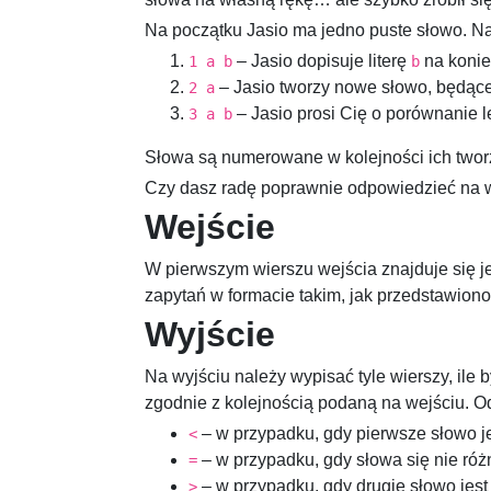
Na początku Jasio ma jedno puste słowo. N
– Jasio dopisuje literę
na konie
1 a b
b
– Jasio tworzy nowe słowo, będąc
2 a
– Jasio prosi Cię o porównanie 
3 a b
Słowa są numerowane w kolejności ich two
Czy dasz radę poprawnie odpowiedzieć na w
Wejście
W pierwszym wierszu wejścia znajduje się j
zapytań w formacie takim, jak przedstawiono 
Wyjście
Na wyjściu należy wypisać tyle wierszy, ile 
zgodnie z kolejnością podaną na wejściu. O
– w przypadku, gdy pierwsze słowo je
<
– w przypadku, gdy słowa się nie róż
=
– w przypadku, gdy drugie słowo jest
>