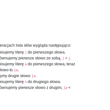
eracjach lista słów wygląda następująco:
pisujemy literę
do pierwszego słowa.
j
równujemy pierwsze słowo ze sobą,
=
.
j
j
pisujemy literę
do pierwszego słowa, teraz
a
słowo to
.
ja
zymy drugie słowo
.
ja
pisujemy literę
do drugiego słowa.
n
równujemy pierwsze słowo z drugim,
<
ja