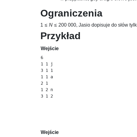
Ograniczenia
1 ≤
N
≤ 200 000
, Jasio dopisuje do słów tylk
Przykład
Wejście
6

1 1 j

3 1 1

1 1 a

2 1

1 2 n

Wejście