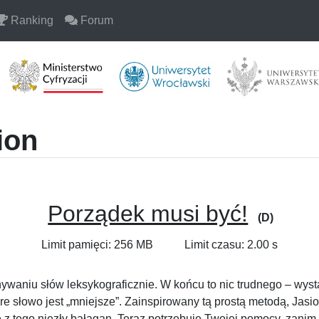
Ranking
Forum
ion
Porządek musi być!
(D)
Limit pamięci: 256 MB
Limit czasu: 2.00 s
waniu słów leksykograficznie. W końcu to nic trudnego – wystarc
tóre słowo jest „mniejsze”. Zainspirowany tą prostą metodą, Jas
 z tego niezły bałagan. Teraz potrzebuje Twojej pomocy, zanim 