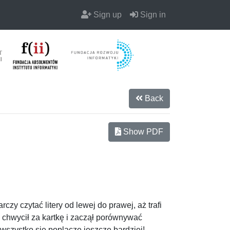
Sign up
Sign in
Back
Show PDF
zy czytać litery od lewej do prawej, aż trafi
io chwycił za kartkę i zaczął porównywać
wszystko się poplącze jeszcze bardziej!