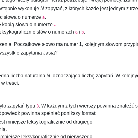
astępnie wykonuje
N
zapytań, z których każde jest jednym z trz
c słowa o numerze
.
a
e kopią słowa o numerze
.
a
leksykograficznie słów o numerach
i
.
a
b
rzenia. Początkowe słowo ma numer
1
, kolejnym słowom przyp
szystkie zapytania Jasia?
edna liczba naturalna
N
, oznaczająca liczbę zapytań. W kolejn
w treści.
było zapytań typu
. W każdym z tych wierszy powinna znaleźć 
3
dpowiedź powinna spełniać poniższy format:
st mniejsze leksykograficznie od drugiego.
nią.
 mniejsze leksykograficznie od pierwszego.