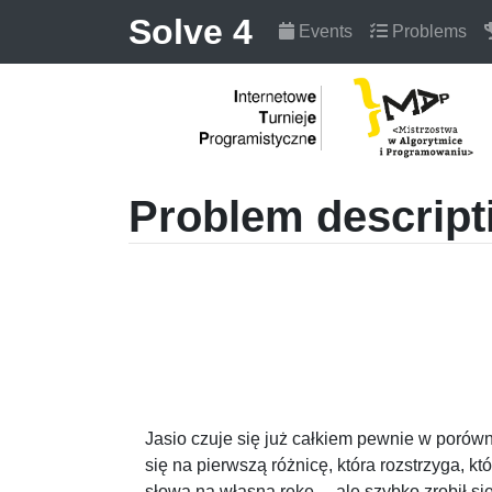
Solve 4
Events
Problems
Problem descript
Jasio czuje się już całkiem pewnie w porówny
się na pierwszą różnicę, która rozstrzyga, k
słowa na własną rękę… ale szybko zrobił się