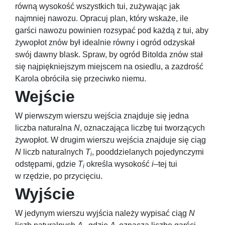
równą wysokość wszystkich tui, zużywając jak
najmniej nawozu. Opracuj plan, który wskaże, ile
garści nawozu powinien rozsypać pod każdą z tui, aby
żywopłot znów był idealnie równy i ogród odzyskał
swój dawny blask. Spraw, by ogród Bitolda znów stał
się najpiękniejszym miejscem na osiedlu, a zazdrość
Karola obróciła się przeciwko niemu.
Wejście
W pierwszym wierszu wejścia znajduje się jedna
liczba naturalna
N
, oznaczająca liczbę tui tworzących
żywopłot. W drugim wierszu wejścia znajduje się ciąg
N
liczb naturalnych
T
, pooddzielanych pojedynczymi
i
odstępami, gdzie
T
określa wysokość
i
–tej tui
i
w rzędzie, po przycięciu.
Wyjście
W jedynym wierszu wyjścia należy wypisać ciąg
N