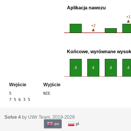
Aplikacja nawozu
+1
+2
Końcowe, wyrównane wysoko
4
4
4
4
Wejście
Wyjście
5

Solve 4
by UWr Team, 2019-
2026
en
pl