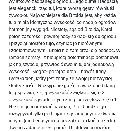
wyjątkowo zadbanego ogrodu. Jego dumą i radością
jest elegancki rząd tui, które tworzą gęsty, równiutki
żywopłot. Najważniejsze dla Bitolda jest, aby każda
tuja miała identyczną wysokość, co nadaje ogrodowi
harmonijny wygląd. Niestety, sąsiad Bitolda, Karol,
pełen zazdrości, pewnej nocy zakradł się do ogrodu
i przyciął niektóre tuje, czyniąc je nierównymi
i zdeformowanymi. Bitold nie zamierzał się poddać. W
ramach zemsty i z nieugiętą determinacją postanowił
jak najszybciej przywrócić swoim tujom jednakową
wysokość. Sięgnął po tajną broń – nawóz firmy
ByteGarden, który jest znany ze swojej niezwykłej
skuteczności. Rozsypanie garści nawozu pod daną
tują sprawia, że jej wysokość zwiększa się o
2
,
a wysokość sąsiadujących z nią tui zwiększa się o
1
.
Nie chcąc marnować nawozu, Bitold będzie go
rozsypywał tylko pod tujami sąsiadującymi z dwoma
innymi (nie będącymi na początku lub końcu rzędu).
Twoim zadaniem jest pomóc Bitoldowi przywrócić