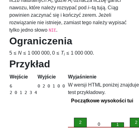
liczb naturalnych
A
, gdzie
A
oznacza liczbę garści
i
i
nawozu, które należy rozsypać pod
i
–tą tują. Ciąg
powinien zaczynać się i kończyć zerem. Jeżeli
rozwiązanie nie istnieje, zamiast tego należy wypisać
tylko jedno słowo
.
NIE
Ograniczenia
5 ≤
N
≤ 1 000 000
,
0 ≤
T
≤ 1 000 000
.
i
Przykład
Wejście
Wyjście
Wyjaśnienie
W wersji HTML poniżej znajduje 
6

test przykładowy.
Początkowe wysokości tui
2
2
0
1