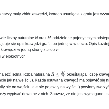
znaczy mały zbiór krawędzi, którego usunięcie z grafu jest wyst
wie liczby naturalne
N
oraz
M
, oddzielone pojedynczym odstępe
jduje się opis krawędzi grafu, po jednej w wierszu. Opis każdej
e krawędzi w jedną stronę z
u
do
v
.
i
i
i wielokrotnych.
M
R \le
≤
aleźć jedna liczba naturalna
R
określająca liczbę krawę
2
\frac{M}
ie jak na wejściu). Każda usuwana krawędź ma pojawić się na
{2}
iły się na wejściu, ale nie pojawiły na wyjściu) powinny tworzyć
ależy wypisać dowolne z nich. Zauważ, że nie jest wymagane usu
M}