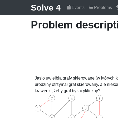
Solve 4
Events
Problems
Problem descript
Jasio uwielbia grafy skierowane (w których kr
urodziny otrzymał graf skierowany, ale niek
krawędzi, żeby graf był acykliczny?