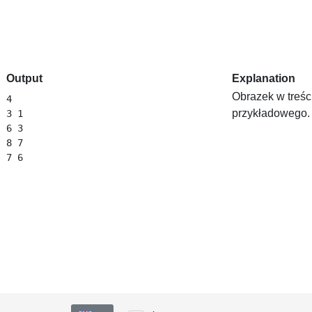
Output
Explanation
Obrazek w treści
4

przykładowego.
3 1

6 3

8 7
