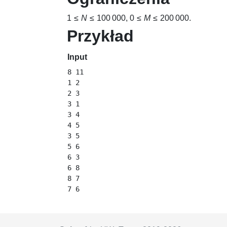
1 ≤
N
≤ 100 000
,
0 ≤
M
≤ 200 000
.
Przykład
Input
8 11

1 2

2 3

3 1

3 4

4 5

3 5

5 6

6 3

6 8

8 7
