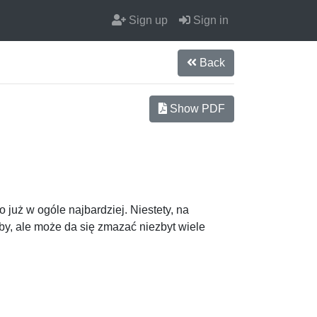
Sign up
Sign in
Back
Show PDF
o już w ogóle najbardziej. Niestety, na
by, ale może da się zmazać niezbyt wiele