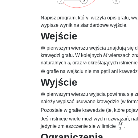
Napisz program, który: wczyta opis grafu, wy
wypisze wynik na standardowe wyjście.
Wejście
W pierwszym wierszu wejścia znajdują się d
krawędzi grafu. W kolejnych
M
wierszach zna
naturalnych
u
oraz
v
określających istnieni
i
i
W grafie na wejściu nie ma pętli ani krawędz
Wyjście
W pierwszym wierszu wyjścia powinna się zn
należy wypisać usuwane krawędzie (w formac
Pozostałe w grafie krawędzie (te, które pojaw
Jeśli istnieje wiele możliwych rozwiązań, n
M
\frac{
jedynie zmieszczenie się w limicie
.
2
{2}
Ograniczenia