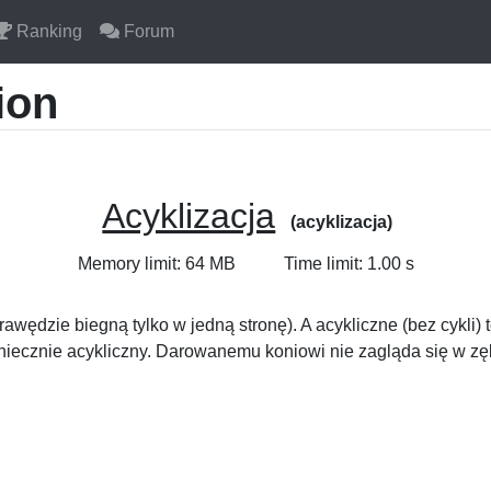
Ranking
Forum
ion
Acyklizacja
(acyklizacja)
Memory limit: 64 MB
Time limit: 1.00 s
awędzie biegną tylko w jedną stronę). A acykliczne (bez cykli) t
oniecznie acykliczny. Darowanemu koniowi nie zagląda się w zę