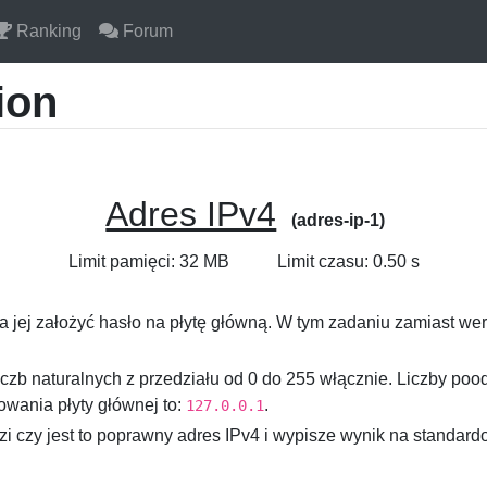
Ranking
Forum
ion
Adres IPv4
(adres-ip-1)
Limit pamięci: 32 MB
Limit czasu: 0.50 s
na jej założyć hasło na płytę główną. W tym zadaniu zamiast wer
iczb naturalnych z przedziału od
0
do
255
włącznie. Liczby poo
wania płyty głównej to:
.
127.0.0.1
zi czy jest to poprawny adres IPv4 i wypisze wynik na standard