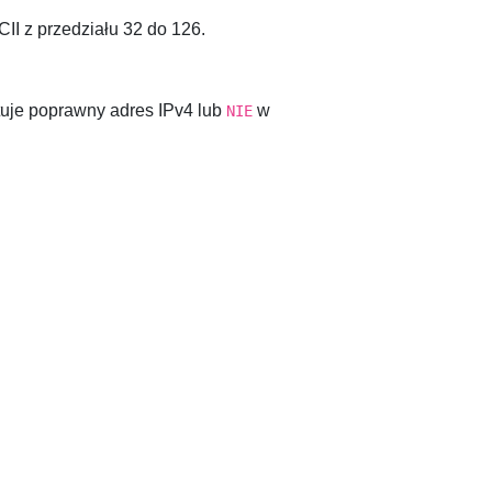
CII z przedziału
32
do
126
.
ntuje poprawny adres IPv4 lub
w
NIE