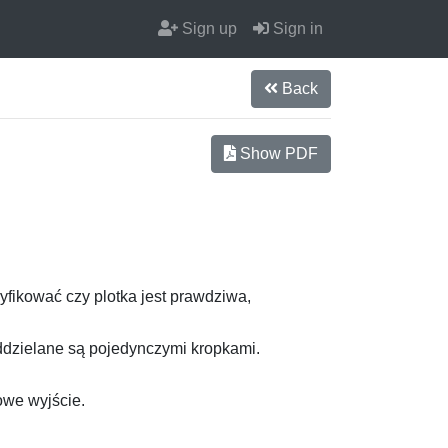
Sign up
Sign in
Back
Show PDF
yfikować czy plotka jest prawdziwa,
ddzielane są pojedynczymi kropkami.
owe wyjście.