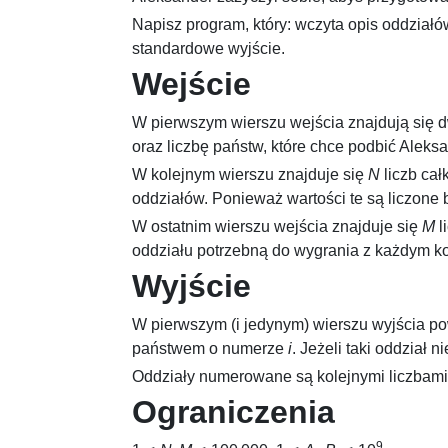
Napisz program, który: wczyta opis oddział
standardowe wyjście.
Wejście
W pierwszym wierszu wejścia znajdują się d
oraz liczbę państw, które chce podbić Aleksa
W kolejnym wierszu znajduje się
N
liczb cał
oddziałów. Ponieważ wartości te są liczone 
W ostatnim wierszu wejścia znajduje się
M
l
oddziału potrzebną do wygrania z każdym k
Wyjście
W pierwszym (i jedynym) wierszu wyjścia p
państwem o numerze
i
. Jeżeli taki oddział 
Oddziały numerowane są kolejnymi liczbami
Ograniczenia
9