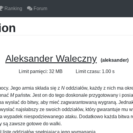
Ranking
Forum
ion
Aleksander Waleczny
(aleksander)
Limit pamięci: 32 MB
Limit czasu: 1.00 s
ocy. Jego armia składa się z
N
oddziałów, każdy z nich ma okr
konać
M
państw. Jest on do tego doskonale przygotowany i posi
eba wysłać do bitwy, aby mieć zagwarantowaną wygraną. Jedna
wysłać najsłabszy ze swoich oddziałów, który gwarantuje mu w
na wypadek niespodziewanego ataku. Dodatkowo każda bitwa r
ły są zawsze gotowe do walki.
ł listę oddziałów spełniającą jego wymagania.