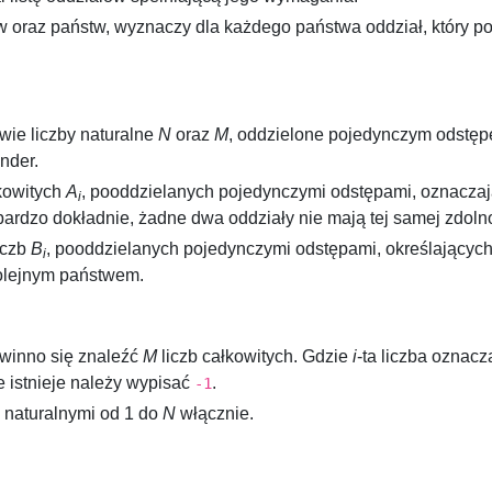
ów oraz państw, wyznaczy dla każdego państwa oddział, który p
wie liczby naturalne
N
oraz
M
, oddzielone pojedynczym odstępe
nder.
kowitych
A
, pooddzielanych pojedynczymi odstępami, oznacza
i
bardzo dokładnie, żadne dwa oddziały nie mają tej samej zdoln
iczb
B
, pooddzielanych pojedynczymi odstępami, określający
i
olejnym państwem.
owinno się znaleźć
M
liczb całkowitych. Gdzie
i
-ta liczba oznacz
nie istnieje należy wypisać
.
-1
 naturalnymi od
1
do
N
włącznie.