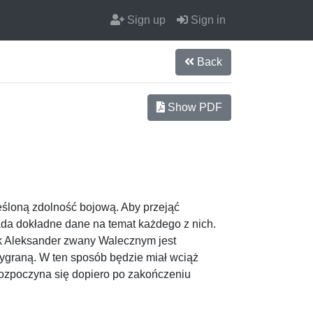
Sign up
Sign in
Back
Show PDF
eśloną zdolność bojową. Aby przejąć
ada dokładne dane na temat każdego z nich.
k Aleksander zwany Walecznym jest
ygraną. W ten sposób będzie miał wciąż
ozpoczyna się dopiero po zakończeniu