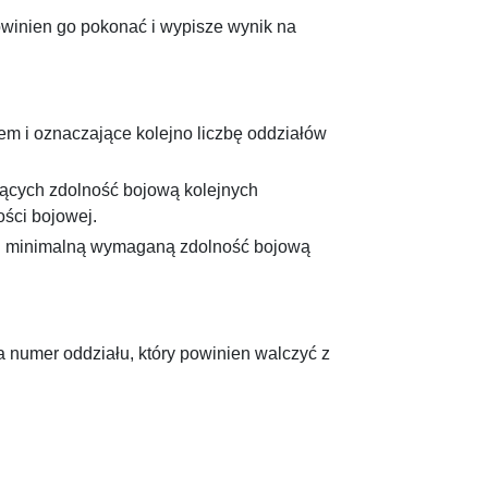
owinien go pokonać i wypisze wynik na
m i oznaczające kolejno liczbę oddziałów
jących zdolność bojową kolejnych
ości bojowej.
ch minimalną wymaganą zdolność bojową
a numer oddziału, który powinien walczyć z