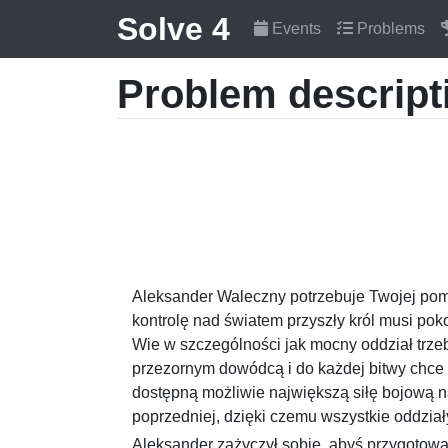
Solve 4
Events
Problems
Problem descript
Aleksander Waleczny potrzebuje Twojej pom
kontrolę nad światem przyszły król musi po
Wie w szczególności jak mocny oddział trz
przezornym dowódcą i do każdej bitwy chce 
dostępną możliwie największą siłę bojową 
poprzedniej, dzięki czemu wszystkie oddzia
Aleksander zażyczył sobie, abyś przygotowa