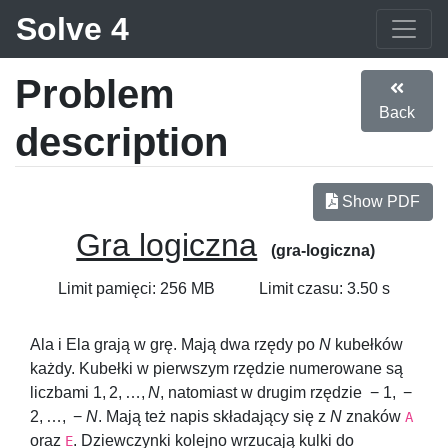
Solve 4
Problem
Back
description
Show PDF
Gra logiczna
(gra-logiczna)
Limit pamięci: 256 MB
Limit czasu: 3.50 s
Ala i Ela grają w grę. Mają dwa rzędy po
N
kubełków
każdy. Kubełki w pierwszym rzędzie numerowane są
liczbami
1, 2, …,
N
, natomiast w drugim rzędzie
− 1, −
2, …, −
N
. Mają też napis składający się z
N
znaków
A
oraz
. Dziewczynki kolejno wrzucają kulki do
E