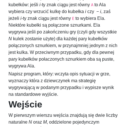
kubełków: jeśli
i
-ty znak ciągu jest równy
to Ala
A
wybiera czy wrzucić kulkę do kubełka
i
czy
−
i
, zaś
jeżeli
i
-ty znak ciągu jest równy
to wybiera Ela.
E
Niektóre kubełki są połączone sznurkami. Ela
wygrywa jeśli po zakończeniu gry (czyli gdy wszystkie
N
kulek zostanie użyte) dla każdej pary kubełków
połączonych sznurkiem, w przynajmniej jednym z nich
jest kulka. W przeciwnym przypadku, gdy dla pewnej
pary kubełków połaczonych sznurkiem oba są puste,
wygrywa Ala.
Napisz program, który: wczyta opis sytuacji w grze,
wyznaczy która z dziewczynek ma strategię
wygrywającą w podanym przypadku i wypisze wynik
na standardowe wyjście.
Wejście
W pierwszym wierszu wejścia znajdują się dwie liczby
naturalne
N
oraz
M
, oddzielone pojedynczym