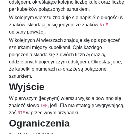
odstępem, określające kolejno liczbę kulek oraz liczbę
par kubełków połączonych sznurkiem.
W kolejnym wierszu znajduje się napis
S
o długości
N
znaków, składający się jedynie ze znaków
i
A
E
opisany powyżej.
W kolejnych
M
wierszach znajduje się opis połączeń
sznurkami między kubełkami. Opis każdego
połączenia składa się z dwóch liczb
a
oraz
b
,
i
i
oddzielonych pojedynczym odstępem. Określają one,
że kubełki o numerach
a
oraz
b
są połączone
i
i
sznurkiem.
Wyjście
W pierwszym (jedynym) wierszu wyjścia powinno się
znaleźć słowo
, jeśli Ela ma strategię wygrywającą,
TAK
zaś
w przeciwnym przypadku.
NIE
Ograniczenia