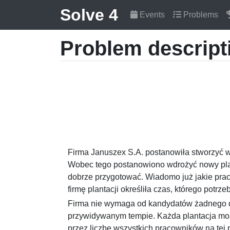
Solve 4
Events
Problems
Problem descript
Firma Januszex S.A. postanowiła stworzyć 
Wobec tego postanowiono wdrożyć nowy plan
dobrze przygotować. Wiadomo już jakie prac
firmę plantacji określiła czas, którego pot
Firma nie wymaga od kandydatów żadnego d
przywidywanym tempie. Każda plantacja moż
przez liczbę wszystkich pracowników na tej p