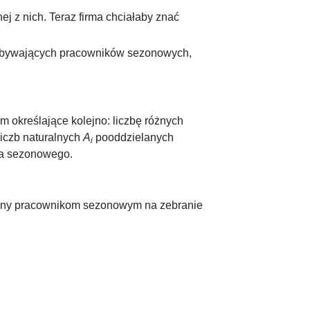
ej z nich. Teraz firma chciałaby znać
rzybywających pracowników sezonowych,
 określające kolejno: liczbę różnych
iczb naturalnych
A
pooddzielanych
i
ika sezonowego.
zebny pracownikom sezonowym na zebranie