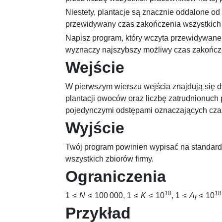
Niestety, plantacje są znacznie oddalone od 
przewidywany czas zakończenia wszystkich
Napisz program, który wczyta przewidywane
wyznaczy najszybszy możliwy czas zakończe
Wejście
W pierwszym wierszu wejścia znajdują się d
plantacji owoców oraz liczbę zatrudnionuc
pojedynczymi odstępami oznaczających cza
Wyjście
Twój program powinien wypisać na standard
wszystkich zbiorów firmy.
Ograniczenia
18
18
1 ≤
N
≤ 100 000
,
1 ≤
K
≤ 10
,
1 ≤
A
≤ 10
i
Przykład