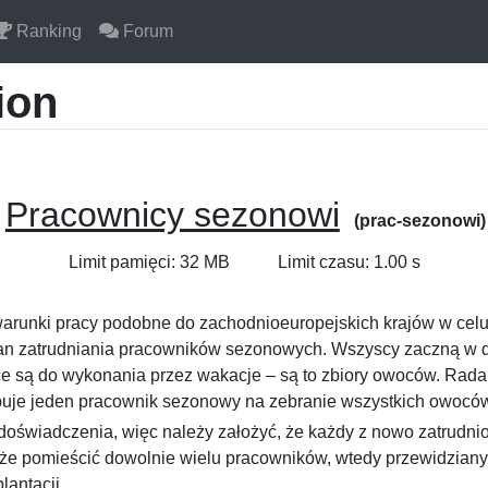
Ranking
Forum
ion
Pracownicy sezonowi
(prac-sezonowi)
Limit pamięci: 32 MB
Limit czasu: 1.00 s
warunki pracy podobne do zachodnioeuropejskich krajów w cel
 zatrudniania pracowników sezonowych. Wszyscy zaczną w dni
e są do wykonania przez wakacje – są to zbiory owoców. Rada
rzebuje jeden pracownik sezonowy na zebranie wszystkich owoców
oświadczenia, więc należy założyć, że każdy z nowo zatrudn
e pomieścić dowolnie wielu pracowników, wtedy przewidziany 
lantacji.