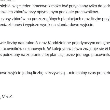
siebie, więc jeden pracownik może być przypisany tylko do jedn
 swoich zbiorów przy optymalnym podziale pracowników.
 czasy zbiorów na poszczególnych plantacjach oraz liczbę p
nia zbiorów i wypisze wynik na standardowe wyjście.
wie liczby naturalne
N
oraz
K
oddzielone pojedynczym odstępem
h pracowników sezonowych. W kolejnym wierszu znajduje się
N
l
s potrzebny na zebranie
i
-tej plantacji przez jednego pracown
owe wyjście jedną liczbę rzeczywistą – minimalny czas potr
,
N
≤
K
.