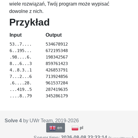
wiele rozwiązań, Twój program może wypisać
dowolne z nich.
Przykład
Input
Output
53..7....

534678912

6..195...

672195348

.98....6.

198342567

8...6...3

859761423

4..8.3..1

426853791

7...2...6

713924856

.6....28.

961537284

...419..5

287419635

Solve 4
by UWr Team, 2019-
2026
en
pl
2026-08-08 23:33:14
Server time:
(
)