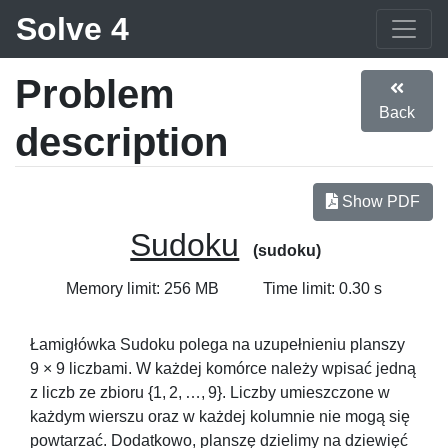
Solve 4
Problem
Back
description
Show PDF
Sudoku
(sudoku)
Memory limit: 256 MB
Time limit: 0.30 s
Łamigłówka Sudoku polega na uzupełnieniu planszy
9 × 9
liczbami. W każdej komórce należy wpisać jedną
z liczb ze zbioru
{1, 2, …, 9}
. Liczby umieszczone w
każdym wierszu oraz w każdej kolumnie nie mogą się
powtarzać. Dodatkowo, planszę dzielimy na dziewięć