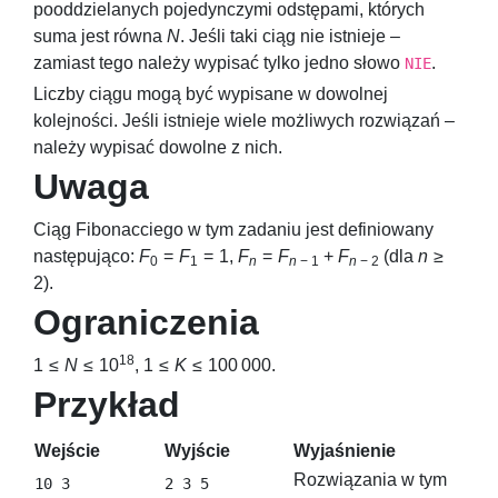
pooddzielanych pojedynczymi odstępami, których
suma jest równa
N
. Jeśli taki ciąg nie istnieje –
zamiast tego należy wypisać tylko jedno słowo
.
NIE
Liczby ciągu mogą być wypisane w dowolnej
kolejności. Jeśli istnieje wiele możliwych rozwiązań –
należy wypisać dowolne z nich.
Uwaga
Ciąg Fibonacciego w tym zadaniu jest definiowany
następująco:
F
=
F
= 1
,
F
=
F
+
F
(dla
n
≥
0
1
n
n
− 1
n
− 2
2
).
Ograniczenia
18
1 ≤
N
≤ 10
,
1 ≤
K
≤ 100 000
.
Przykład
Wejście
Wyjście
Wyjaśnienie
Rozwiązania w tym