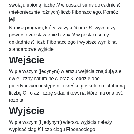
swoją ulubioną liczbę
N
w postaci sumy dokładnie
K
(niekoniecznie różnych) liczb Fibonacciego. Pomóż
jej!
Napisz program, który: wczyta
N
oraz
K
, wyznaczy
pewne przedstawienie liczby
N
w postaci sumy
dokładnie
K
liczb Fibonacciego i wypisze wynik na
standardowe wyjście.
Wejście
W pierwszym (jedynym) wierszu wejścia znajdują się
dwie liczby naturalne
N
oraz
K
, oddzielone
pojedynczym odstępem i określające kolejno: ulubioną
liczbę Oli oraz liczbę składników, na które ma ona być
rozbita.
Wyjście
W pierwszym (i jedynym) wierszu wyjścia należy
wypisać ciąg
K
liczb ciągu Fibonacciego