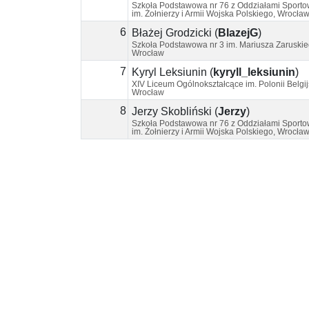
Szkoła Podstawowa nr 76 z Oddziałami Sport
im. Żołnierzy i Armii Wojska Polskiego, Wrocła
6
Błażej Grodzicki
(
BlazejG
)
Szkoła Podstawowa nr 3 im. Mariusza Zaruskie
Wrocław
7
Kyryl Leksiunin
(
kyryll_leksiunin
)
XIV Liceum Ogólnokształcące im. Polonii Belgijs
Wrocław
8
Jerzy Skobliński
(
Jerzy
)
Szkoła Podstawowa nr 76 z Oddziałami Sport
im. Żołnierzy i Armii Wojska Polskiego, Wrocła