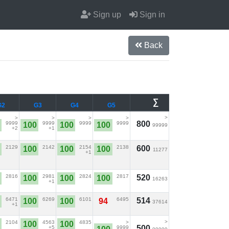
Sign up
Sign in
Back
∑
G2
G3
G4
G5
>
>
>
>
>
800
9999
9999
9999
9999
100
100
100
99999
+2
+1
2129
2142
2154
2138
600
100
100
100
11277
+1
2816
2981
2824
2817
520
100
100
100
16263
+1
6471
6269
6101
6495
514
100
100
94
37614
+1
>
2104
4563
4835
>
100
100
500
+5
9999