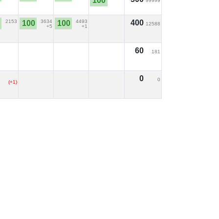
100
99999
2153
3634
4493
400
100
100
12588
+5
+1
60
181
0
0
(+1)