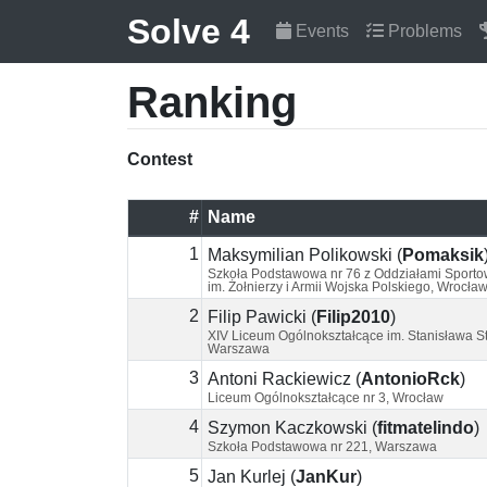
Solve 4
Events
Problems
Ranking
Contest
#
Name
1
Maksymilian Polikowski
(
Pomaksik
Szkoła Podstawowa nr 76 z Oddziałami Sport
im. Żołnierzy i Armii Wojska Polskiego, Wrocła
2
Filip Pawicki
(
Filip2010
)
XIV Liceum Ogólnokształcące im. Stanisława St
Warszawa
3
Antoni Rackiewicz
(
AntonioRck
)
Liceum Ogólnokształcące nr 3, Wrocław
4
Szymon Kaczkowski
(
fitmatelindo
)
Szkoła Podstawowa nr 221, Warszawa
5
Jan Kurlej
(
JanKur
)