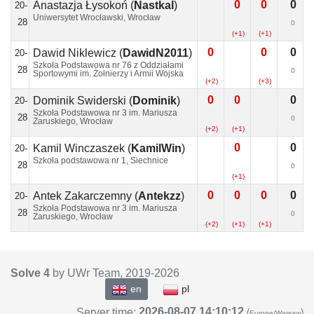
0
0
0
Anastazja Łysokoń
(
Nastkal
)
20-
Uniwersytet Wrocławski, Wrocław
28
0
(+1)
(+1)
0
0
0
Dawid Niklewicz
(
DawidN2011
)
20-
Szkoła Podstawowa nr 76 z Oddziałami
28
0
Sportowymi im. Żołnierzy i Armii Wojska
Polskiego, Wrocław
(+2)
(+3)
0
0
0
Dominik Świderski
(
Dominik
)
20-
Szkoła Podstawowa nr 3 im. Mariusza
28
0
Zaruskiego, Wrocław
(+2)
(+1)
0
0
Kamil Winczaszek
(
KamilWin
)
20-
Szkoła podstawowa nr 1, Siechnice
28
0
(+1)
0
0
0
0
Antek Zakarczemny
(
Antekzz
)
20-
Szkoła Podstawowa nr 3 im. Mariusza
28
0
Zaruskiego, Wrocław
(+2)
(+1)
(+1)
Solve 4
by UWr Team, 2019-
2026
en
pl
2026-08-07 14:10:12
Server time:
(
)
Europe/Warsaw