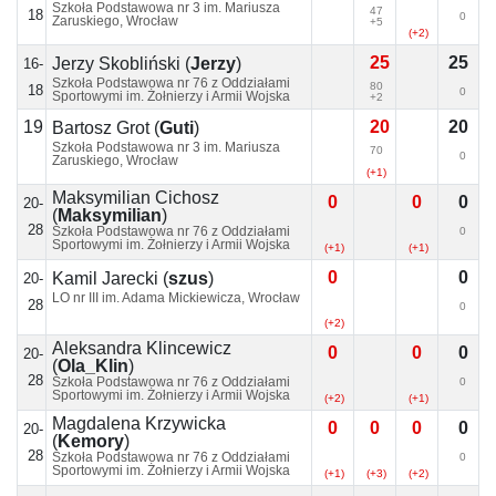
Szkoła Podstawowa nr 3 im. Mariusza
47
18
0
Zaruskiego, Wrocław
+5
(+2)
25
25
Jerzy Skobliński
(
Jerzy
)
16-
Szkoła Podstawowa nr 76 z Oddziałami
80
18
0
Sportowymi im. Żołnierzy i Armii Wojska
+2
Polskiego, Wrocław
19
20
20
Bartosz Grot
(
Guti
)
Szkoła Podstawowa nr 3 im. Mariusza
70
0
Zaruskiego, Wrocław
(+1)
Maksymilian Cichosz
0
0
0
20-
(
Maksymilian
)
28
Szkoła Podstawowa nr 76 z Oddziałami
0
Sportowymi im. Żołnierzy i Armii Wojska
(+1)
(+1)
Polskiego, Wrocław
0
0
Kamil Jarecki
(
szus
)
20-
LO nr III im. Adama Mickiewicza, Wrocław
28
0
(+2)
Aleksandra Klincewicz
0
0
0
20-
(
Ola_Klin
)
28
Szkoła Podstawowa nr 76 z Oddziałami
0
Sportowymi im. Żołnierzy i Armii Wojska
(+2)
(+1)
Polskiego, Wrocław
Magdalena Krzywicka
0
0
0
0
20-
(
Kemory
)
28
Szkoła Podstawowa nr 76 z Oddziałami
0
Sportowymi im. Żołnierzy i Armii Wojska
(+1)
(+3)
(+2)
Polskiego, Wrocław