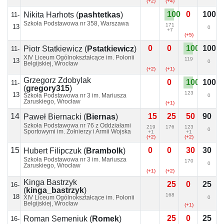
(+2)
(+4)
100
0
100
Nikita Harhots
(
pashtetkas
)
11-
Szkoła Podstawowa nr 358, Warszawa
171
13
0
+7
(+5)
0
0
100
100
Piotr Statkiewicz
(
Pstatkiewicz
)
11-
XIV Liceum Ogólnokształcące im. Polonii
119
13
0
Belgijskiej, Wrocław
(+2)
(+1)
Grzegorz Zdobylak
0
100
100
11-
(
gregory315
)
123
13
Szkoła Podstawowa nr 3 im. Mariusza
0
Zaruskiego, Wrocław
(+1)
14
15
25
50
90
Paweł Biernacki
(
Biernas
)
Szkoła Podstawowa nr 76 z Oddziałami
219
176
123
0
Sportowymi im. Żołnierzy i Armii Wojska
+1
+1
Polskiego, Wrocław
(+2)
(+2)
15
0
0
30
30
Hubert Filipczuk
(
Brambolk
)
Szkoła Podstawowa nr 3 im. Mariusza
170
0
Zaruskiego, Wrocław
(+1)
(+2)
Kinga Bastrzyk
25
0
25
16-
(
kinga_bastrzyk
)
168
18
XIV Liceum Ogólnokształcące im. Polonii
0
Belgijskiej, Wrocław
(+1)
25
0
25
Roman Semeniuk
(
Romek
)
16-