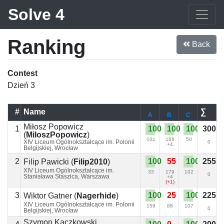
Solve 4
Ranking
Back
Contest
Dzień 3
#
Name
∑
A
B
C
Miłosz Popowicz
1
100
100
100
300
(
MiloszPopowicz
)
101
166
50
XIV Liceum Ogólnokształcące im. Polonii
0
+4
Belgijskiej, Wrocław
2
100
55
100
255
Filip Pawicki
(
Filip2010
)
XIV Liceum Ogólnokształcące im.
33
179
102
0
Stanisława Staszica, Warszawa
+4
(+1)
3
100
25
100
225
Wiktor Gatner
(
Nagerhide
)
XIV Liceum Ogólnokształcące im. Polonii
159
88
107
0
Belgijskiej, Wrocław
Szymon Kaczkowski