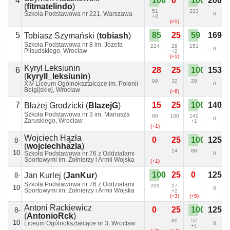
4
100
0
100
200
(
fitmatelindo
)
51
223
Szkoła Podstawowa nr 221, Warszawa
0
+2
(+1)
5
85
25
59
169
Tobiasz Szymański
(
tobiash
)
Szkoła Podstawowa nr 8 im. Józefa
224
29
151
0
Piłsudskiego, Wrocław
+2
(+1)
Kyryl Leksiunin
6
28
25
100
153
(
kyryll_leksiunin
)
99
32
29
XIV Liceum Ogólnokształcące im. Polonii
0
Belgijskiej, Wrocław
(+6)
7
15
25
100
140
Błażej Grodzicki
(
BlazejG
)
Szkoła Podstawowa nr 3 im. Mariusza
90
100
142
0
Zaruskiego, Wrocław
+1
(+1)
Wojciech Hązła
0
25
100
125
8-
(
wojciechhazla
)
24
88
10
Szkoła Podstawowa nr 76 z Oddziałami
0
Sportowymi im. Żołnierzy i Armii Wojska
(+1)
Polskiego, Wrocław
100
25
0
125
Jan Kurlej
(
JanKur
)
8-
Szkoła Podstawowa nr 76 z Oddziałami
209
27
10
0
Sportowymi im. Żołnierzy i Armii Wojska
+2
Polskiego, Wrocław
(+3)
(+5)
Antoni Rackiewicz
0
25
100
125
8-
(
AntonioRck
)
80
52
10
Liceum Ogólnokształcące nr 3, Wrocław
0
+1