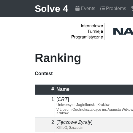
Solve 4
Events
Problems
Ranking
Contest
#
Name
1
[
CRT
]
Uniwersytet Jagielloński, Kraków
V Liceum Ogólnokształcące im. Augusta Witkow
Kraków
2
[
Tęczowe Żyrafy
]
XIII LO, Szczecin