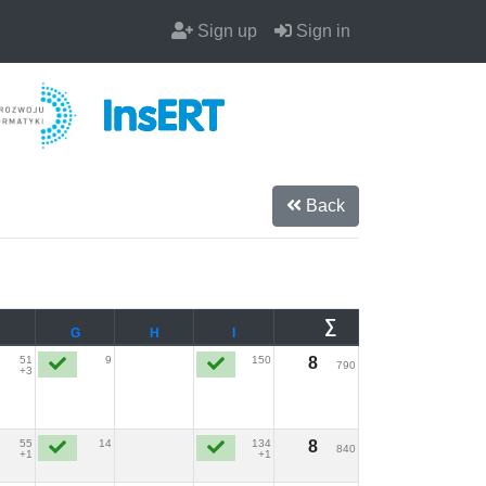
Sign up
Sign in
Back
∑
G
H
I
51
9
150
8
790
+3
55
14
134
8
840
+1
+1