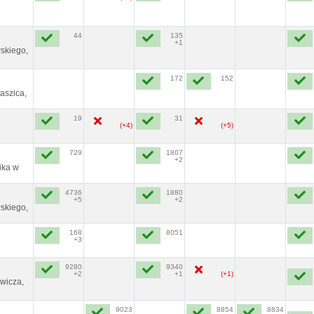
44
135
+1
skiego,
172
152
aszica,
19
31
(+4)
(+5)
729
1807
+2
ika w
4736
1880
+5
+2
skiego,
168
8051
+3
9280
9340
+2
+1
(+1)
wicza,
9023
8854
8834