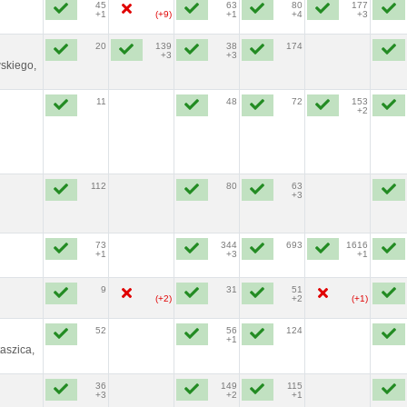
45
63
80
177
+1
(+9)
+1
+4
+3
20
139
38
174
+3
+3
skiego,
11
48
72
153
+2
112
80
63
+3
73
344
693
1616
+1
+3
+1
9
31
51
(+2)
+2
(+1)
52
56
124
+1
aszica,
36
149
115
+3
+2
+1