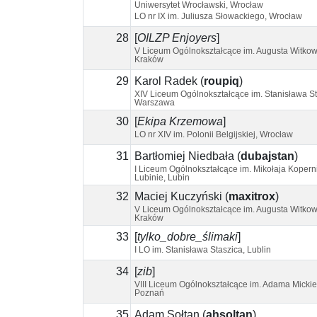
Uniwersytet Wrocławski, Wrocław
LO nr IX im. Juliusza Słowackiego, Wrocław
28
[
OILZP Enjoyers
]
V Liceum Ogólnokształcące im. Augusta Witkow
Kraków
29
Karol Radek
(
roupiq
)
XIV Liceum Ogólnokształcące im. Stanisława St
Warszawa
30
[
Ekipa Krzemowa
]
LO nr XIV im. Polonii Belgijskiej, Wrocław
31
Bartłomiej Niedbała
(
dubajstan
)
I Liceum Ogólnokształcące im. Mikołaja Kopern
Lubinie, Lubin
32
Maciej Kuczyński
(
maxitrox
)
V Liceum Ogólnokształcące im. Augusta Witkow
Kraków
33
[
tylko_dobre_ślimaki
]
I LO im. Stanisława Staszica, Lublin
34
[
zib
]
VIII Liceum Ogólnokształcące im. Adama Mickie
Poznań
35
Adam Sołtan
(
ahsoltan
)