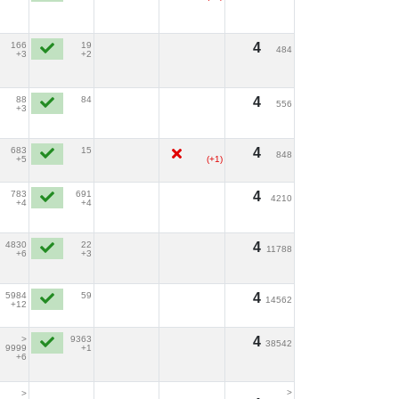
166
19
4
484
+3
+2
88
84
4
556
+3
683
15
4
848
+5
(+1)
783
691
4
4210
+4
+4
4830
22
4
11788
+6
+3
5984
59
4
14562
+12
>
9363
4
38542
9999
+1
+6
>
>