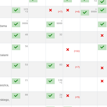
+3
123
>
+3
(+7)
(+4)
9999
>
>
9999
9999
Adama
48
32
56
(+11)
ziałami
53
83
(+7)
21
139
+1
aszica,
88
24
+1
(+5)
skiego,