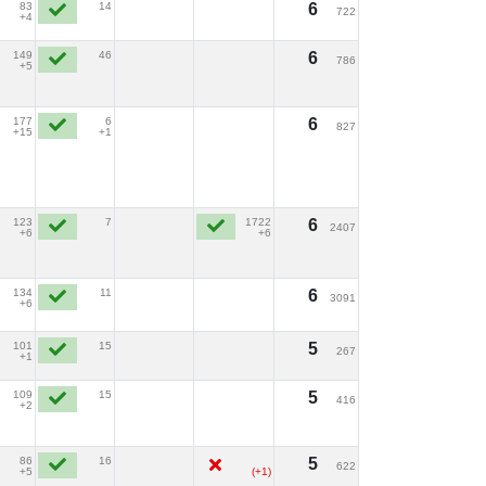
83
14
6
722
+4
149
46
6
786
+5
177
6
6
827
+15
+1
123
7
1722
6
2407
+6
+6
134
11
6
3091
+6
101
15
5
267
+1
109
15
5
416
+2
86
16
5
622
+5
(+1)