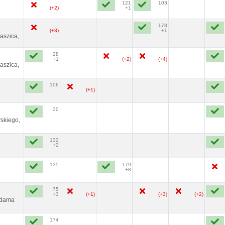
121
103
(+2)
+1
178
(+3)
+1
aszica,
28
+1
(+2)
(+4)
aszica,
106
(+1)
30
skiego,
132
+2
135
179
+8
75
+3
(+1)
(+3)
(+2)
Adama
174