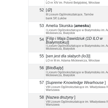
LO nr XIV im. Polonii Belgijskiej, Wrocław
52
[
😲
]
III Liceum Ogólnokształcące, Tarnów
bank SP, Łuków
53
Amelia Skurska
(
amesku
)
I Liceum Ogólnokształcące w Białymstoku im. 
Mickiewicza, Białystok
[
Filip i Maja Dawidziuk (1D ILO w
54
Białymstoku)
]
I Liceum Ogólnokształcące w Białymstoku im. 
Mickiewicza, Białystok
55
[
sen jest dla słabych (lo3)
]
LO nr III im. Adama Mickiewicza, Wrocław
56
[
BitoBajty
]
I Liceum Ogólnokształcące w Białymstoku im. 
Mickiewicza, Białystok
57
[
Supreme Knowledge Wearhouse
]
VIII Liceum Ogólnokształcące im. Władysława I
Warszawa
58
[
Nazwa drużyny
]
VIII Liceum Ogólnokształcące im. Władysława I
Warszawa