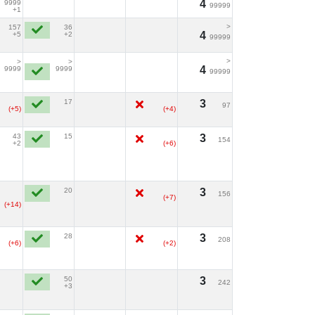
4
9999
99999
+1
>
157
36
4
+5
+2
99999
>
>
>
4
9999
9999
99999
17
3
97
(+5)
(+4)
43
15
3
154
+2
(+6)
20
3
156
(+7)
(+14)
28
3
208
(+6)
(+2)
50
3
242
+3