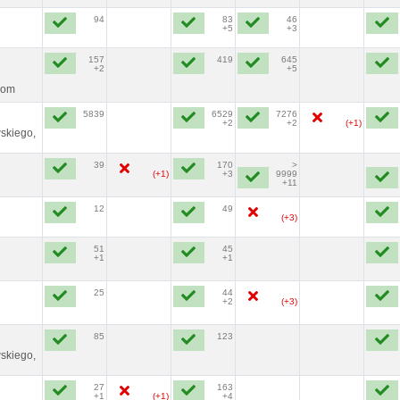
94
83
46
+5
+3
157
419
645
+2
+5
dom
5839
6529
7276
+2
+2
(+1)
skiego,
39
170
>
(+1)
+3
9999
+11
12
49
(+3)
51
45
+1
+1
25
44
+2
(+3)
85
123
skiego,
27
163
+1
(+1)
+4