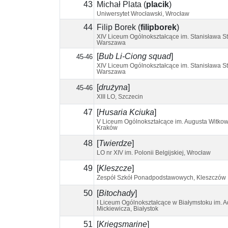
43
Michał Plata
(
placik
)
Uniwersytet Wrocławski, Wrocław
44
Filip Borek
(
filipborek
)
XIV Liceum Ogólnokształcące im. Stanisława St
Warszawa
[
Bub Li-Ciong squad
]
45-46
XIV Liceum Ogólnokształcące im. Stanisława St
Warszawa
[
drużyna
]
45-46
XIII LO, Szczecin
47
[
Husaria Kciuka
]
V Liceum Ogólnokształcące im. Augusta Witkow
Kraków
48
[
Twierdze
]
LO nr XIV im. Polonii Belgijskiej, Wrocław
49
[
Kleszcze
]
Zespół Szkół Ponadpodstawowych, Kleszczów
50
[
Bitochady
]
I Liceum Ogólnokształcące w Białymstoku im. 
Mickiewicza, Białystok
51
[
Kriegsmarine
]