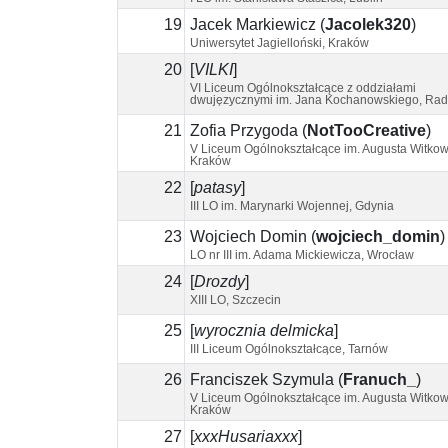
19
Jacek Markiewicz
(
Jacolek320
)
Uniwersytet Jagielloński, Kraków
20
[
VILKI
]
VI Liceum Ogólnokształcące z oddziałami
dwujęzycznymi im. Jana Kochanowskiego, Ra
21
Zofia Przygoda
(
NotTooCreative
)
V Liceum Ogólnokształcące im. Augusta Witkow
Kraków
22
[
patasy
]
III LO im. Marynarki Wojennej, Gdynia
23
Wojciech Domin
(
wojciech_domin
)
LO nr III im. Adama Mickiewicza, Wrocław
24
[
Drozdy
]
XIII LO, Szczecin
25
[
wyrocznia delmicka
]
III Liceum Ogólnokształcące, Tarnów
26
Franciszek Szymula
(
Franuch_
)
V Liceum Ogólnokształcące im. Augusta Witkow
Kraków
27
[
xxxHusariaxxx
]