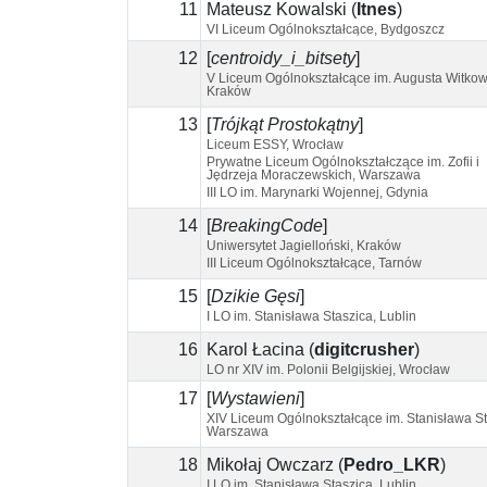
11
Mateusz Kowalski
(
Itnes
)
VI Liceum Ogólnokształcące, Bydgoszcz
12
[
centroidy_i_bitsety
]
V Liceum Ogólnokształcące im. Augusta Witkow
Kraków
13
[
Trójkąt Prostokątny
]
Liceum ESSY, Wrocław
Prywatne Liceum Ogólnokształczące im. Zofii i
Jędrzeja Moraczewskich, Warszawa
III LO im. Marynarki Wojennej, Gdynia
14
[
BreakingCode
]
Uniwersytet Jagielloński, Kraków
III Liceum Ogólnokształcące, Tarnów
15
[
Dzikie Gęsi
]
I LO im. Stanisława Staszica, Lublin
16
Karol Łacina
(
digitcrusher
)
LO nr XIV im. Polonii Belgijskiej, Wrocław
17
[
Wystawieni
]
XIV Liceum Ogólnokształcące im. Stanisława St
Warszawa
18
Mikołaj Owczarz
(
Pedro_LKR
)
I LO im. Stanisława Staszica, Lublin