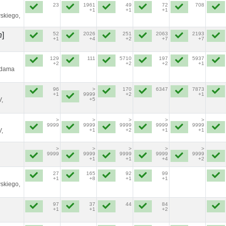
23
1961
49
72
708
+1
+1
+1
skiego,
52
2026
251
2063
2193
h
]
+1
+4
+2
+7
+7
129
111
5710
197
5937
+2
+2
+2
+1
Adama
96
>
170
6347
7873
+1
9999
+2
+1
V,
+5
>
>
>
>
>
9999
9999
9999
9999
9999
V,
+1
+2
+1
+1
>
>
>
>
>
9999
9999
9999
9999
9999
+1
+1
+4
+2
27
165
92
99
+1
+8
+1
+1
skiego,
97
37
44
84
+1
+1
+2