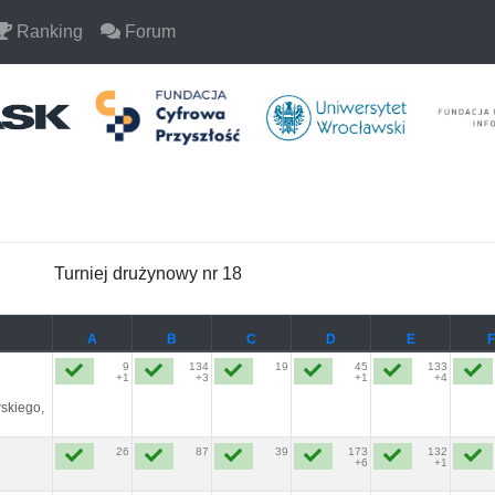
Ranking
Forum
Turniej drużynowy nr 18
A
B
C
D
E
F
9
134
19
45
133
+1
+3
+1
+4
skiego,
26
87
39
173
132
+6
+1