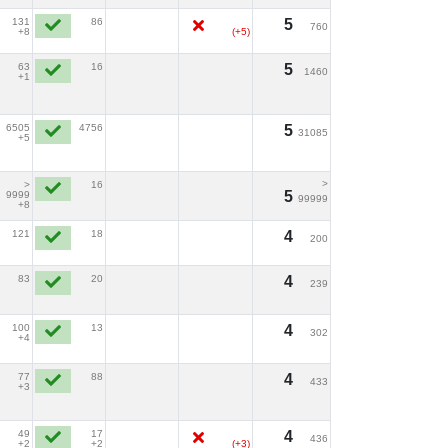
131
86
5
760
+8
(+5)
63
16
5
1460
+1
6505
4756
5
31085
+5
>
>
16
5
9999
99999
+8
121
18
4
200
83
20
4
239
100
13
4
302
+4
77
88
4
433
+3
49
17
4
436
+2
+2
(+3)