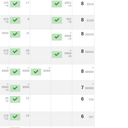
125
17
4841
8
8016
+4
+4
423
6
392
8
8106
+5
+9
2904
11
>
8
30029
9999
+5
419
46
>
8
58044
+12
+2
9999
+8
>
>
>
>
8
9999
9999
9999
99999
>
>
>
7
9999
9999
99999
+3
45
12
6
700
+2
129
16
6
707
+11