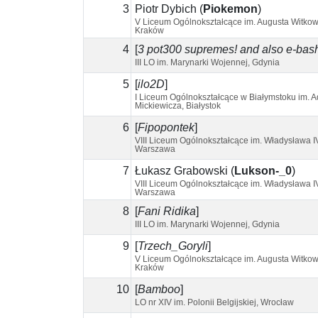
3
Piotr Dybich
(
Piokemon
)
V Liceum Ogólnokształcące im. Augusta Witkow
Kraków
4
[
3 pot300 supremes! and also e-bas
III LO im. Marynarki Wojennej, Gdynia
5
[
ilo2D
]
I Liceum Ogólnokształcące w Białymstoku im. 
Mickiewicza, Białystok
6
[
Fipopontek
]
VIII Liceum Ogólnokształcące im. Władysława I
Warszawa
7
Łukasz Grabowski
(
Lukson-_0
)
VIII Liceum Ogólnokształcące im. Władysława I
Warszawa
8
[
Fani Ridika
]
III LO im. Marynarki Wojennej, Gdynia
9
[
Trzech_Goryli
]
V Liceum Ogólnokształcące im. Augusta Witkow
Kraków
10
[
Bamboo
]
LO nr XIV im. Polonii Belgijskiej, Wrocław