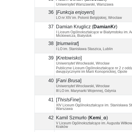
Uniwersytet Warszawski, Warszawa
36
[
Funkcja enjoyers
]
LO nr XIV im. Polonii Belgijskiej, Wrocław
37
Damian Kruglicz
(
DamianKr
)
I Liceum Ogólnokształcące w Białymstoku im. 
Mickiewicza, Białystok
38
[
triumwirat
]
I LO im. Stanisława Staszica, Lublin
39
[
Kretowisko
]
Uniwersytet Wrocłwaski, Wrocław
Publiczne Liceum Ogólnokształcące nr 2 z odd
dwujęzycznymi im Marii Konopnickiej, Opole
40
[
Fani Brusa
]
Uniwersytet Wrocławski, Wrocław
III LO im. Marynarki Wojennej, Gdynia
41
[
ThisIsFine
]
XIV Liceum Ogólnokształcące im. Stanisława St
Warszawa
42
Kamil Szmurło
(
Kemi_o
)
V Liceum Ogólnokształcące im. Augusta Witkow
Kraków