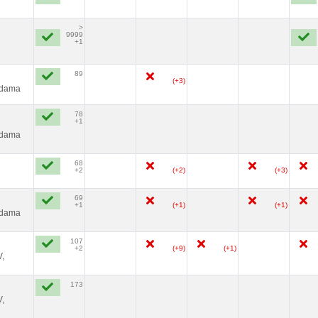
>
9999
+1
89
(+3)
Adama
78
+1
Adama
68
+2
(+2)
(+3)
69
+1
(+1)
(+1)
Adama
107
+2
(+9)
(+1)
V,
173
V,