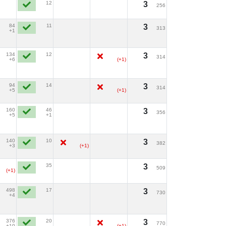
12
3
256
84
11
3
313
+1
134
12
3
314
+6
(+1)
94
14
3
314
+5
(+1)
160
46
3
356
+5
+1
140
10
3
382
+3
(+1)
35
3
509
(+1)
498
17
3
730
+4
376
20
3
770
+10
(+1)