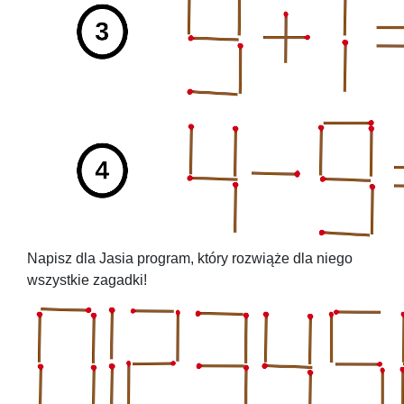
Napisz dla Jasia program, który rozwiąże dla niego
wszystkie zagadki!