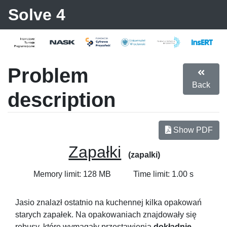
Solve 4
Problem
Back
description
Show PDF
Zapałki
(zapalki)
Memory limit: 128 MB
Time limit: 1.00 s
Jasio znalazł ostatnio na kuchennej kilka opakowań
starych zapałek. Na opakowaniach znajdowały się
rebusy, które wymagały przestawienia
dokładnie