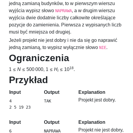
jedną zamianą budynków, to w pierwszym wierszu
wyjścia wypisz słowo
, a w drugim wierszu
NAPRAWA
wyjścia dwie dodatnie liczby całkowite określające
pozycje do zamienienia. Pierwsza z wypisanych liczb
musi być mniejsza od drugiej.
Jeżeli projekt nie jest dobry i nie da się go naprawić
jedną zamianą, to wypisz wyłącznie słowo
.
NIE
Ograniczenia
18
1 ≤
N
≤ 500 000
,
1 ≤
H
≤ 10
.
i
Przykład
Input
Output
Explanation
Projekt jest dobry.
4

Input
Output
Explanation
Projekt nie jest dobry,
6

NAPRAWA
