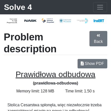
Solve 4
Problem
Back
description
Show PDF
Prawidłowa odbudowa
(prawidlowa-odbudowa)
Memory limit: 128 MB
Time limit: 1.50 s
Stolica Cesarstwa spłonęła, więc niezwłocznie trzeba
zaprojektować miasto na nowo i je odbudować.