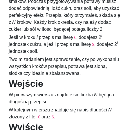
smaków. Podczas przygotowywania potrawy musisz
dodać odpowiednią ilość cukru oraz soli, aby uzyskać
perfekcyjny efekt. Przepis, który otrzymałeś, składa się
z
N
kroków. Każdy krok określa, czy należy dodać
cukier lub sól w ilości będącej potęgą liczby 2.
i
Jeśli w kroku
i
przepis ma literę
, dodajesz
2
C
i
jednostek cukru, a jeśli przepis ma literę
, dodajez
2
S
jednostek soli.
Twoim zadaniem jest sprawdzenie, czy po wykonaniu
wszystkich kroków przepisu, potrawa jest słona,
słodka czy idealnie zbalansowana.
Wejście
W pierwszym wierszu znajduje sie liczba
N
będąca
długością przepisu.
W kolejnym wierszu znajduje się napis długości
N
złożony z liter
oraz
.
C
S
Wyjście