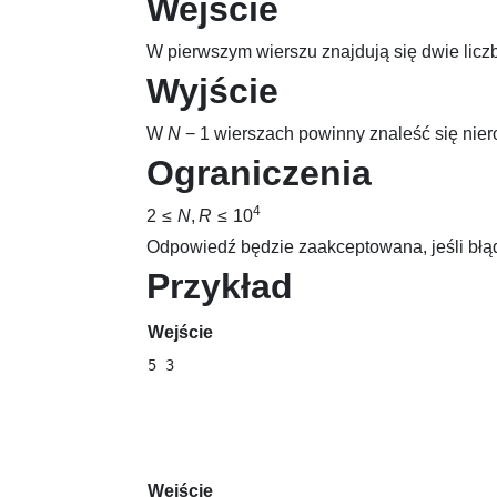
Wejście
W pierwszym wierszu znajdują się dwie licz
Wyjście
W
N
− 1
wierszach powinny znaleść się niero
Ograniczenia
4
2 ≤
N
,
R
≤ 10
Odpowiedź będzie zaakceptowana, jeśli błą
Przykład
Wejście
Wejście