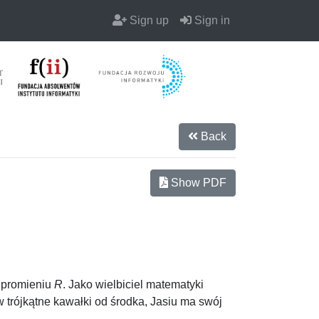
Sign up
Sign in
Back
Show PDF
o promieniu
R
. Jako wielbiciel matematyki
 trójkątne kawałki od środka, Jasiu ma swój