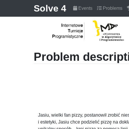
Solve 4
Events
Problems
Problem descript
Jasiu, wielki fan pizzy, postanowił zrobić 
i estetyki, Jasiu chce podzielić pizzę na dok
unikalny sposób – kroi pizzę za pomocą linii