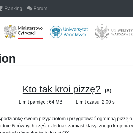
Ranking
Forum
ion
Kto tak kroi pizzę?
(A)
Limit pamięci: 64 MB
Limit czasu: 2.00 s
niespodziankę swoim przyjaciołom i przygotować ogromną pizzę 
ładnie
N
równych części. Jednak zamiast klasycznego krojenia w
 prostych równoległych do osi OX.