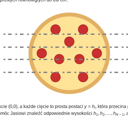
nkcie
(0,0)
, a każde cięcie to prosta postaci
y
=
h
, która przecina
i
omóc Jasiowi znaleźć odpowiednie wysokości
h
,
h
, …,
h
,
1
2
N
− 1