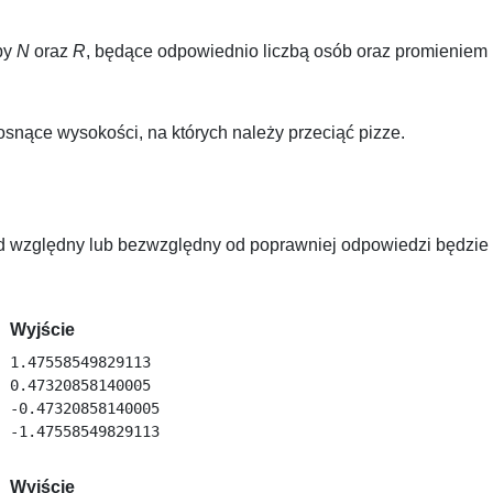
by
N
oraz
R
, będące odpowiednio liczbą osób oraz promieniem 
snące wysokości, na których należy przeciąć pizze.
d względny lub bezwzględny od poprawniej odpowiedzi będzie
Wyjście
1.47558549829113

0.47320858140005

-0.47320858140005

Wyjście