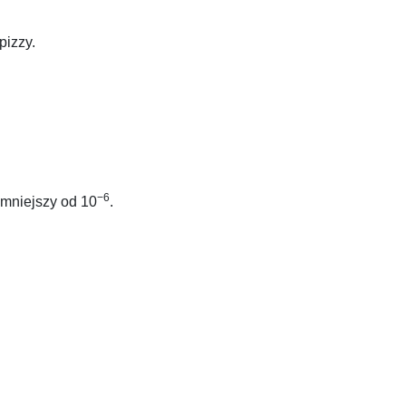
pizzy.
−6
 mniejszy od
10
.