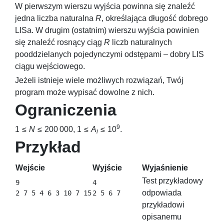
W pierwszym wierszu wyjścia powinna się znaleźć
jedna liczba naturalna
R
, określająca długość dobrego
LISa. W drugim (ostatnim) wierszu wyjścia powinien
się znaleźć rosnący ciąg
R
liczb naturalnych
pooddzielanych pojedynczymi odstępami – dobry LIS
ciągu wejściowego.
Jeżeli istnieje wiele możliwych rozwiązań, Twój
program może wypisać dowolne z nich.
Ograniczenia
9
1 ≤
N
≤ 200 000
,
1 ≤
A
≤ 10
.
i
Przykład
Wejście
Wyjście
Wyjaśnienie
Test przykładowy
9

4

odpowiada
przykładowi
opisanemu