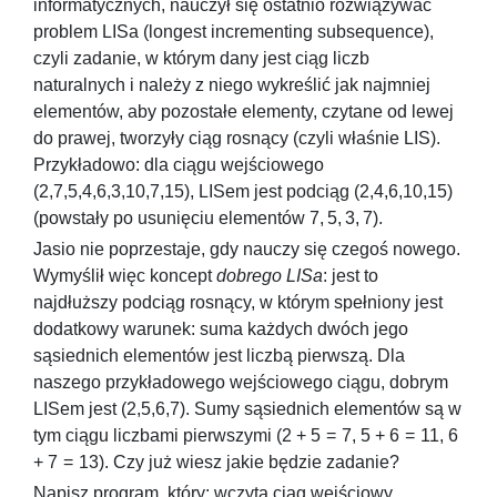
informatycznych, nauczył się ostatnio rozwiązywać
problem LISa (longest incrementing subsequence),
czyli zadanie, w którym dany jest ciąg liczb
naturalnych i należy z niego wykreślić jak najmniej
elementów, aby pozostałe elementy, czytane od lewej
do prawej, tworzyły ciąg rosnący (czyli właśnie LIS).
Przykładowo: dla ciągu wejściowego
(2,7,5,4,6,3,10,7,15)
, LISem jest podciąg
(2,4,6,10,15)
(powstały po usunięciu elementów
7, 5, 3, 7
).
Jasio nie poprzestaje, gdy nauczy się czegoś nowego.
Wymyślił więc koncept
dobrego LISa
: jest to
najdłuższy podciąg rosnący, w którym spełniony jest
dodatkowy warunek: suma każdych dwóch jego
sąsiednich elementów jest liczbą pierwszą. Dla
naszego przykładowego wejściowego ciągu, dobrym
LISem jest
(2,5,6,7)
. Sumy sąsiednich elementów są w
tym ciągu liczbami pierwszymi (
2 + 5 = 7
,
5 + 6 = 11
,
6
+ 7 = 13
). Czy już wiesz jakie będzie zadanie?
Napisz program, który: wczyta ciąg wejściowy,