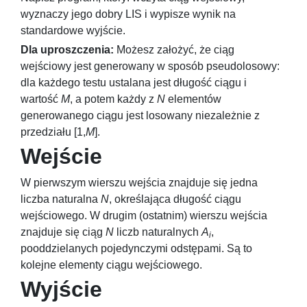
wyznaczy jego dobry LIS i wypisze wynik na
standardowe wyjście.
Dla uproszczenia:
Możesz założyć, że ciąg
wejściowy jest generowany w sposób pseudolosowy:
dla każdego testu ustalana jest długość ciągu i
wartość
M
, a potem każdy z
N
elementów
generowanego ciągu jest losowany niezależnie z
przedziału
[1,
M
]
.
Wejście
W pierwszym wierszu wejścia znajduje się jedna
liczba naturalna
N
, określająca długość ciągu
wejściowego. W drugim (ostatnim) wierszu wejścia
znajduje się ciąg
N
liczb naturalnych
A
,
i
pooddzielanych pojedynczymi odstępami. Są to
kolejne elementy ciągu wejściowego.
Wyjście