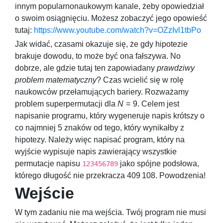
innym popularnonaukowym kanale, żeby opowiedział
o swoim osiągnięciu. Możesz zobaczyć jego opowieść
tutaj:
https://www.youtube.com/watch?v=OZzIvl1tbPo
Jak widać, czasami okazuje się, że gdy hipotezie
brakuje dowodu, to może być ona fałszywa. No
dobrze, ale gdzie tutaj ten zapowiadany
prawdziwy
problem matematyczny
? Czas wcielić się w rolę
naukowców przełamujących bariery. Rozważamy
problem superpermutacji dla
N
= 9
. Celem jest
napisanie programu, który wygeneruje napis krótszy o
co najmniej
5
znaków od tego, który wynikałby z
hipotezy. Należy więc napisać program, który na
wyjście wypisuje napis zawierający wszystkie
permutacje napisu
jako spójne podsłowa,
123456789
którego długość nie przekracza
409 108
. Powodzenia!
Wejście
W tym zadaniu nie ma wejścia. Twój program nie musi