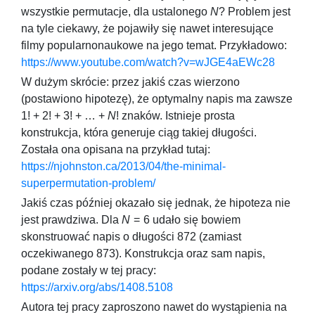
wszystkie permutacje, dla ustalonego
N
? Problem jest
na tyle ciekawy, że pojawiły się nawet interesujące
filmy popularnonaukowe na jego temat. Przykładowo:
https://www.youtube.com/watch?v=wJGE4aEWc28
W dużym skrócie: przez jakiś czas wierzono
(postawiono hipotezę), że optymalny napis ma zawsze
1! + 2! + 3! + … +
N
!
znaków. Istnieje prosta
konstrukcja, która generuje ciąg takiej długości.
Została ona opisana na przykład tutaj:
https://njohnston.ca/2013/04/the-minimal-
superpermutation-problem/
Jakiś czas później okazało się jednak, że hipoteza nie
jest prawdziwa. Dla
N
= 6
udało się bowiem
skonstruować napis o długości
872
(zamiast
oczekiwanego
873
). Konstrukcja oraz sam napis,
podane zostały w tej pracy:
https://arxiv.org/abs/1408.5108
Autora tej pracy zaproszono nawet do wystąpienia na