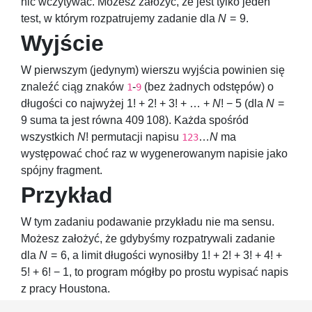
nic wczytywać. Możesz założyć, że jest tylko jeden
test, w którym rozpatrujemy zadanie dla
N
= 9
.
Wyjście
W pierwszym (jedynym) wierszu wyjścia powinien się
znaleźć ciąg znaków
-
(bez żadnych odstępów) o
1
9
długości co najwyżej
1! + 2! + 3! + … +
N
! − 5
(dla
N
=
9
suma ta jest równa
409 108
). Każda spośród
wszystkich
N
!
permutacji napisu
…
N
ma
123
występować choć raz w wygenerowanym napisie jako
spójny fragment.
Przykład
W tym zadaniu podawanie przykładu nie ma sensu.
Możesz założyć, że gdybyśmy rozpatrywali zadanie
dla
N
= 6
, a limit długości wynosiłby
1! + 2! + 3! + 4! +
5! + 6! − 1
, to program mógłby po prostu wypisać napis
z pracy Houstona.