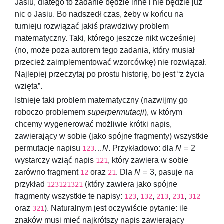
Jasiu, dlatego to zadanie będzie inne i nie będzie już
nic o Jasiu. Bo nadszedł czas, żeby w końcu na
turnieju rozwiązać jakiś prawdziwy problem
matematyczny. Taki, którego jeszcze nikt wcześniej
(no, może poza autorem tego zadania, który musiał
przecież zaimplementować wzorcówkę) nie rozwiązał.
Najlepiej przeczytaj po prostu historię, bo jest “z życia
wzięta”.
Istnieje taki problem matematyczny (nazwijmy go
roboczo problemem
superpermutacji
), w którym
chcemy wygenerować możliwie krótki napis,
zawierający w sobie (jako spójne fragmenty) wszystkie
permutacje napisu
…
N
. Przykładowo: dla
N
= 2
123
wystarczy wziąć napis
, który zawiera w sobie
121
zarówno fragment
oraz
. Dla
N
= 3
, pasuje na
12
21
przykład
(który zawiera jako spójne
123121321
fragmenty wszystkie te napisy:
,
,
,
,
123
132
213
231
312
oraz
). Naturalnym jest oczywiście pytanie: ile
321
znaków musi mieć najkrótszy napis zawierający