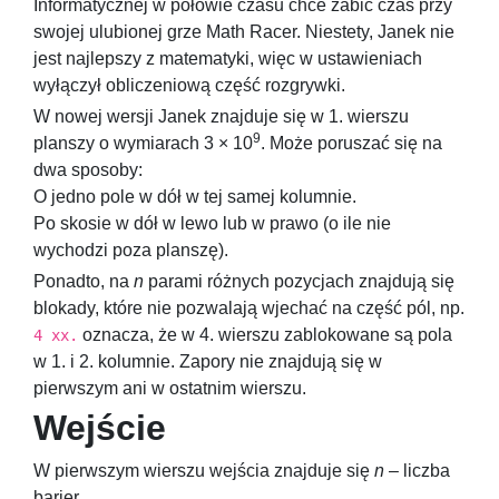
Informatycznej w połowie czasu chce zabić czas przy
swojej ulubionej grze Math Racer. Niestety, Janek nie
jest najlepszy z matematyki, więc w ustawieniach
wyłączył obliczeniową część rozgrywki.
W nowej wersji Janek znajduje się w
1.
wierszu
9
planszy o wymiarach
3 × 10
. Może poruszać się na
dwa sposoby:
O jedno pole w dół w tej samej kolumnie.
Po skosie w dół w lewo lub w prawo (o ile nie
wychodzi poza planszę).
Ponadto, na
n
parami różnych pozycjach znajdują się
blokady, które nie pozwalają wjechać na część pól, np.
oznacza, że w
4.
wierszu zablokowane są pola
4 xx.
w
1.
i
2.
kolumnie. Zapory nie znajdują się w
pierwszym ani w ostatnim wierszu.
Wejście
W pierwszym wierszu wejścia znajduje się
n
– liczba
barier.