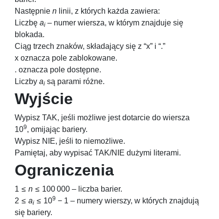
Następnie
n
linii, z których każda zawiera:
Liczbę
a
– numer wiersza, w którym znajduje się
i
blokada.
Ciąg trzech znaków, składający się z “x” i “.”
x oznacza pole zablokowane.
. oznacza pole dostępne.
Liczby
a
są parami różne.
i
Wyjście
Wypisz TAK, jeśli możliwe jest dotarcie do wiersza
9
10
, omijając bariery.
Wypisz NIE, jeśli to niemożliwe.
Pamiętaj, aby wypisać TAK/NIE dużymi literami.
Ograniczenia
1 ≤
n
≤ 100 000
– liczba barier.
9
2 ≤
a
≤ 10
− 1
– numery wierszy, w których znajdują
i
się bariery.