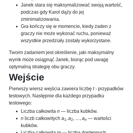
Janek stara się maksymalizować swoją wartość,
podczas gdy Karol dąży do jej
zminimalizowania.
Gra kończy się w momencie, kiedy żaden z
graczy nie może wykonać ruchu, ponieważ
wszystkie przedziały zostały wykorzystane.
Twoim zadaniem jest określenie, jaki maksymalny
wynik może osiągnąć Janek, biorąc pod uwagę
optymalną strategię obu graczy.
Wejście
Pierwszy wiersz wejścia zawiera liczbę
t
- przypadków
testowych. Następnie dla każdego przypadku
testowego:
Liczba całkowita
n
— liczba kubków.
n
liczb całkowitych
a
,
a
, …,
a
— wartości
1
2
n
kubków.
Liczba całkowita
m
— liczba dostępnych