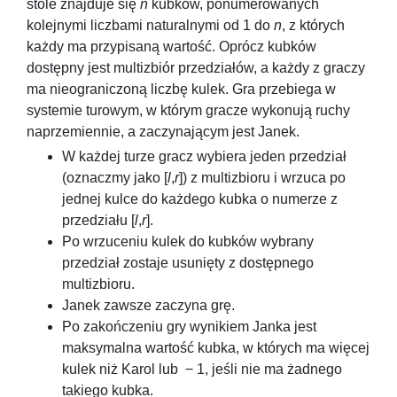
stole znajduje się
n
kubków, ponumerowanych
kolejnymi liczbami naturalnymi od
1
do
n
, z których
każdy ma przypisaną wartość. Oprócz kubków
dostępny jest multizbiór przedziałów, a każdy z graczy
ma nieograniczoną liczbę kulek. Gra przebiega w
systemie turowym, w którym gracze wykonują ruchy
naprzemiennie, a zaczynającym jest Janek.
W każdej turze gracz wybiera jeden przedział
(oznaczmy jako
[
l
,
r
]
) z multizbioru i wrzuca po
jednej kulce do każdego kubka o numerze z
przedziału
[
l
,
r
]
.
Po wrzuceniu kulek do kubków wybrany
przedział zostaje usunięty z dostępnego
multizbioru.
Janek zawsze zaczyna grę.
Po zakończeniu gry wynikiem Janka jest
maksymalna wartość kubka, w których ma więcej
kulek niż Karol lub
− 1
, jeśli nie ma żadnego
takiego kubka.