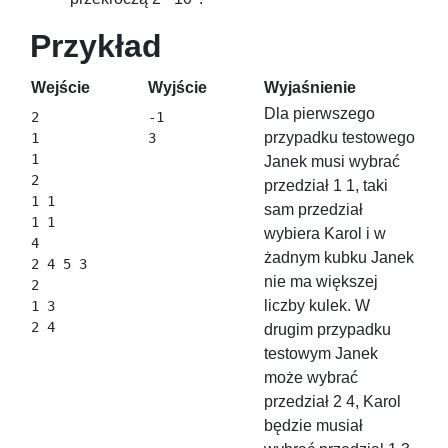
Przykład
Wejście
Wyjście
Wyjaśnienie
Dla pierwszego
2

-1

przypadku testowego
1

1

Janek musi wybrać
2

przedział 1 1, taki
1 1

sam przedział
1 1

wybiera Karol i w
4

żadnym kubku Janek
2 4 5 3

nie ma większej
2

liczby kulek. W
1 3

2 4
drugim przypadku
testowym Janek
może wybrać
przedział 2 4, Karol
będzie musiał