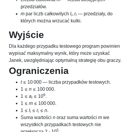
przedziałów.
m
par liczb całkowitych
l
,
r
— przedziały, do
i
i
których można wrzucać kulki.
Wyjście
Dla każdego przypadku testowego program powinien
wypisać maksymalny wynik, który może uzyskać
Janek, uwzględniając optymalną strategię obu graczy.
Ograniczenia
t
≤ 10 000
— liczba przypadków testowych.
1 ≤
n
≤ 100 000
.
9
1 ≤
a
≤ 10
.
i
1 ≤
m
≤ 100 000
.
1 ≤
l
≤
r
≤
n
.
i
i
Suma wartości
n
oraz suma wartości
m
we
wszystkich przypadkach testowych nie
5
przekroczą
2 ⋅ 10
.