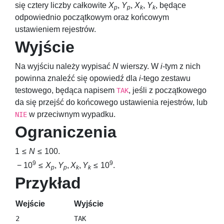
się cztery liczby całkowite
X
,
Y
,
X
,
Y
, będące
p
p
k
k
odpowiednio początkowym oraz końcowym
ustawieniem rejestrów.
Wyjście
Na wyjściu należy wypisać
N
wierszy. W
i
-tym z nich
powinna znaleźć się opowiedź dla
i
-tego zestawu
testowego, będąca napisem
, jeśli z początkowego
TAK
da się przejść do końcowego ustawienia rejestrów, lub
w przeciwnym wypadku.
NIE
Ograniczenia
1 ≤
N
≤ 100
.
9
9
− 10
≤
X
,
Y
,
X
,
Y
≤ 10
.
p
p
k
k
Przykład
Wejście
Wyjście
2

TAK
