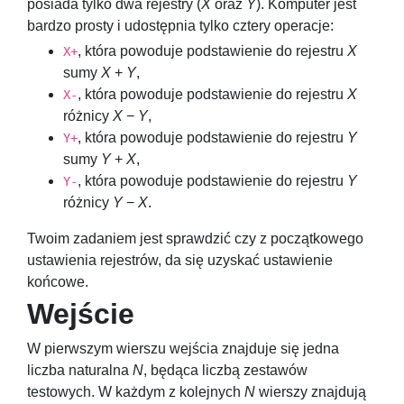
posiada tylko dwa rejestry (
X
oraz
Y
). Komputer jest
bardzo prosty i udostępnia tylko cztery operacje:
, która powoduje podstawienie do rejestru
X
X+
sumy
X
+
Y
,
, która powoduje podstawienie do rejestru
X
X-
różnicy
X
−
Y
,
, która powoduje podstawienie do rejestru
Y
Y+
sumy
Y
+
X
,
, która powoduje podstawienie do rejestru
Y
Y-
różnicy
Y
−
X
.
Twoim zadaniem jest sprawdzić czy z początkowego
ustawienia rejestrów, da się uzyskać ustawienie
końcowe.
Wejście
W pierwszym wierszu wejścia znajduje się jedna
liczba naturalna
N
, będąca liczbą zestawów
testowych. W każdym z kolejnych
N
wierszy znajdują