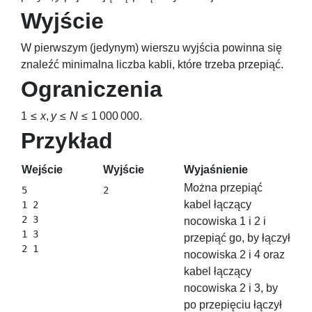
Wyjście
W pierwszym (jedynym) wierszu wyjścia powinna się
znaleźć minimalna liczba kabli, które trzeba przepiąć.
Ograniczenia
1 ≤
x
,
y
≤
N
≤ 1 000 000
.
Przykład
Wejście
Wyjście
Wyjaśnienie
Można przepiąć
5

2
kabel łączący
1 2

2 3

nocowiska
1
i
2
i
1 3

przepiąć go, by łączył
2 1
nocowiska
2
i
4
oraz
kabel łączący
nocowiska
2
i
3
, by
po przepięciu łączył