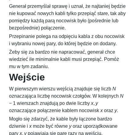
Generał przemyślał sprawę i uznał, że najtaniej będzie
nie kupować nowych kabli tylko przepiąć stare, tak aby
pomiędzy każdą parą nocowisk było (pośrednie lub
bezpośrednie) połączenie.
Przepinanie polega na odpięciu kabla z obu nocowisk
i wybraniu nowej pary, do której będzie on dodany.
Żeby się za bardzo nie napracować, generał chce
wiedzieć ile minimalnie kabli musi przepiąć. Pomóż
mu w tym zadaniu.
Wejście
W pierwszym wierszu wejścią znajduje się liczb
N
oznaczająca liczbę nocowisk czołgów. W kolejnych
N
− 1
wierszach znajdują po dwie liczby
x
,
y
oznaczające połączenie kablem nocowisk
x
oraz
y
.
Mogło się zdarzyć, że kable były łączone bardzo
dziwnie i
x
może być równe
y
oraz uporządkowane
pary
x
,
y
pojawiają się parę razy na wejściu.