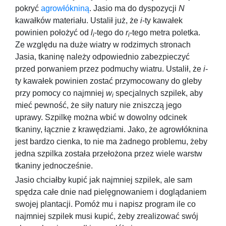
pokryć
agrowłókniną
. Jasio ma do dyspozycji
N
kawałków materiału. Ustalił już, że
i
-ty kawałek
powinien położyć od
l
-tego do
r
-tego metra poletka.
i
i
Ze względu na duże wiatry w rodzimych stronach
Jasia, tkaninę należy odpowiednio zabezpieczyć
przed porwaniem przez podmuchy wiatru. Ustalił, że
i
-
ty kawałek powinien zostać przymocowany do gleby
przy pomocy co najmniej
w
specjalnych szpilek, aby
i
mieć pewność, że siły natury nie zniszczą jego
uprawy. Szpilkę można wbić w dowolny odcinek
tkaniny, łącznie z krawędziami. Jako, że agrowłóknina
jest bardzo cienka, to nie ma żadnego problemu, żeby
jedna szpilka została przełożona przez wiele warstw
tkaniny jednocześnie.
Jasio chciałby kupić jak najmniej szpilek, ale sam
spędza całe dnie nad pielęgnowaniem i doglądaniem
swojej plantacji. Pomóż mu i napisz program ile co
najmniej szpilek musi kupić, żeby zrealizować swój