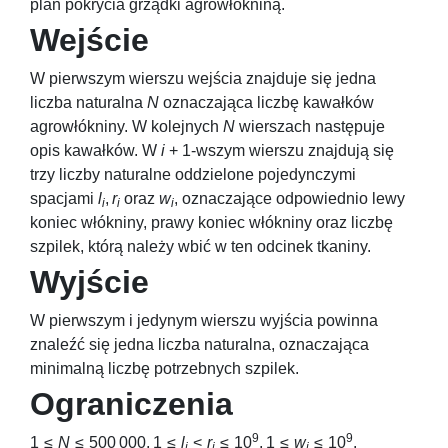
plan pokrycia grządki agrowłókniną.
Wejście
W pierwszym wierszu wejścia znajduje się jedna
liczba naturalna
N
oznaczająca liczbę kawałków
agrowłókniny. W kolejnych
N
wierszach następuje
opis kawałków. W
i
+ 1
-wszym wierszu znajdują się
trzy liczby naturalne oddzielone pojedynczymi
spacjami
l
,
r
oraz
w
, oznaczające odpowiednio lewy
i
i
i
koniec włókniny, prawy koniec włókniny oraz liczbę
szpilek, którą należy wbić w ten odcinek tkaniny.
Wyjście
W pierwszym i jedynym wierszu wyjścia powinna
znaleźć się jedna liczba naturalna, oznaczająca
minimalną liczbę potrzebnych szpilek.
Ograniczenia
9
9
1 ≤
N
≤ 500 000, 1 ≤
l
<
r
≤ 10
, 1 ≤
w
≤ 10
.
i
i
i