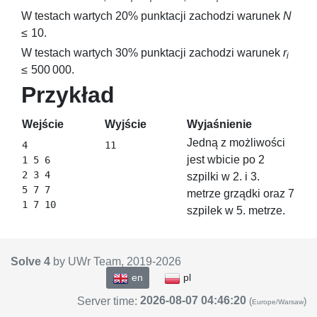
W testach wartych
20
% punktacji zachodzi warunek
N
≤ 10
.
W testach wartych
30
% punktacji zachodzi warunek
r
i
≤ 500 000
.
Przykład
Wejście
Wyjście
Wyjaśnienie
Jedną z możliwości
4

jest wbicie po 2
1 5 6

2 3 4

szpilki w 2. i 3.
5 7 7

metrze grządki oraz 7
szpilek w 5. metrze.
Solve 4
by UWr Team, 2019-
2026
en
pl
2026-08-07 04:46:20
Server time:
(
)
Europe/Warsaw