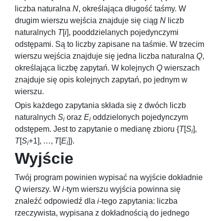
liczba naturalna
N
, określająca długość taśmy. W
drugim wierszu wejścia znajduje się ciąg
N
liczb
naturalnych
T
[
i
]
, pooddzielanych pojedynczymi
odstępami. Są to liczby zapisane na taśmie. W trzecim
wierszu wejścia znajduje się jedna liczba naturalna
Q
,
określająca liczbę zapytań. W kolejnych
Q
wierszach
znajduje się opis kolejnych zapytań, po jednym w
wierszu.
Opis każdego zapytania składa się z dwóch liczb
naturalnych
S
oraz
E
oddzielonych pojedynczym
i
i
odstępem. Jest to zapytanie o medianę zbioru
{
T
[
S
],
i
T
[
S
+1], …,
T
[
E
]}
.
i
i
Wyjście
Twój program powinien wypisać na wyjście dokładnie
Q
wierszy. W
i
-tym wierszu wyjścia powinna się
znaleźć odpowiedź dla
i
-tego zapytania: liczba
rzeczywista, wypisana z dokładnością do jednego