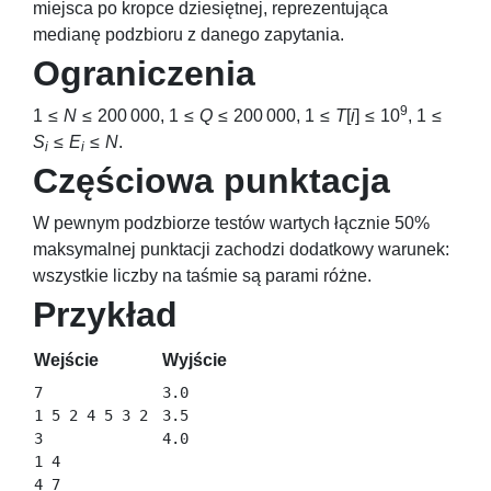
miejsca po kropce dziesiętnej, reprezentująca
medianę podzbioru z danego zapytania.
Ograniczenia
9
1 ≤
N
≤ 200 000
,
1 ≤
Q
≤ 200 000
,
1 ≤
T
[
i
] ≤ 10
,
1 ≤
S
≤
E
≤
N
.
i
i
Częściowa punktacja
W pewnym podzbiorze testów wartych łącznie 50%
maksymalnej punktacji zachodzi dodatkowy warunek:
wszystkie liczby na taśmie są parami różne.
Przykład
Wejście
Wyjście
7

3.0

1 5 2 4 5 3 2

3.5

3

1 4

4 7
