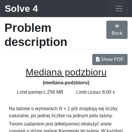
Solve 4
Problem
Back
description
Show PDF
Mediana podzbioru
(mediana-podzbioru)
Limit pamięci: 256 MB
Limit czasu: 8.00 s
Na taśmie o wymiarach
N
× 1
pól znajdują się liczby
naturalne, po jednej liczbie na jednym polu taśmy.
Twoim zadaniem jest (efektywnie) obsłużyć wiele
zapytań o różne spójne fragmenty tej taśmy. W każdym