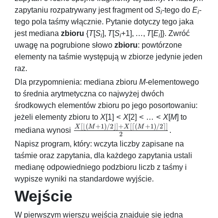
zapytaniu rozpatrywany jest fragment od
S
-tego do
E
-
i
i
tego pola taśmy włącznie. Pytanie dotyczy tego jaka
jest mediana
zbioru
{
T
[
S
],
T
[
S
+1], …,
T
[
E
]}
. Zwróć
i
i
i
uwagę na pogrubione słowo
zbioru
: powtórzone
elementy na taśmie występują w zbiorze jedynie jeden
raz.
Dla przypomnienia: mediana zbioru
M
-elementowego
to średnia arytmetyczna co najwyżej dwóch
środkowych elementów zbioru po jego posortowaniu:
jeżeli elementy zbioru to
X
[1] <
X
[2] < … <
X
[
M
]
to
[⌊(
+
1
)
/2
⌋]
+
[⌈(
+
1
)
/2
⌉]
\frac{X[\lfloor
X
M
X
M
mediana wynosi
.
2
(M+1)/2
Napisz program, który: wczyta liczby zapisane na
\rfloor] +
taśmie oraz zapytania, dla każdego zapytania ustali
X[\lceil
medianę odpowiedniego podzbioru liczb z taśmy i
(M+1)/2
wypisze wyniki na standardowe wyjście.
\rceil]}{2}
Wejście
W pierwszym wierszu wejścia znajduje się jedna