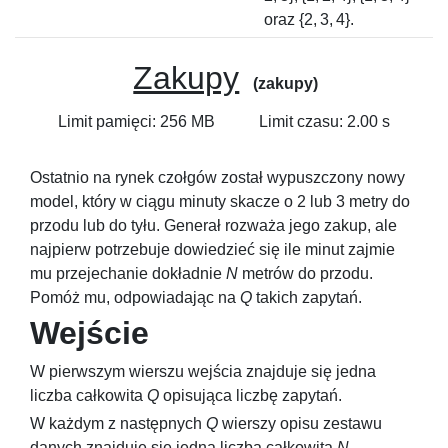
oraz
{2, 3, 4}
.
Zakupy
(zakupy)
Limit pamięci: 256 MB
Limit czasu: 2.00 s
Ostatnio na rynek czołgów został wypuszczony nowy
model, który w ciągu minuty skacze o
2
lub
3
metry do
przodu lub do tyłu. Generał rozważa jego zakup, ale
najpierw potrzebuje dowiedzieć się ile minut zajmie
mu przejechanie dokładnie
N
metrów do przodu.
Pomóż mu, odpowiadając na
Q
takich zapytań.
Wejście
W pierwszym wierszu wejścia znajduje się jedna
liczba całkowita
Q
opisująca liczbę zapytań.
W każdym z następnych
Q
wierszy opisu zestawu
danych znajduje się jedna liczba całkowita
N