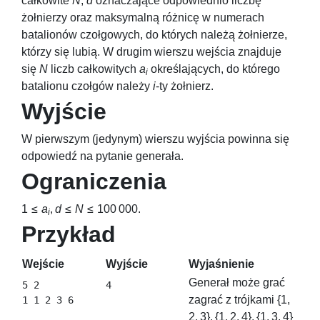
całkowite
N
,
d
oznaczające odpowiednio liczbę
żołnierzy oraz maksymalną różnicę w numerach
batalionów czołgowych, do których należą żołnierze,
którzy się lubią. W drugim wierszu wejścia znajduje
się
N
liczb całkowitych
a
określających, do którego
i
batalionu czołgów należy
i
-ty żołnierz.
Wyjście
W pierwszym (jedynym) wierszu wyjścia powinna się
odpowiedź na pytanie generała.
Ograniczenia
1 ≤
a
,
d
≤
N
≤ 100 000
.
i
Przykład
Wejście
Wyjście
Wyjaśnienie
Generał może grać
5 2

4
zagrać z trójkami
{1,
1 1 2 3 6
2, 3}, {1, 2, 4}, {1, 3, 4}