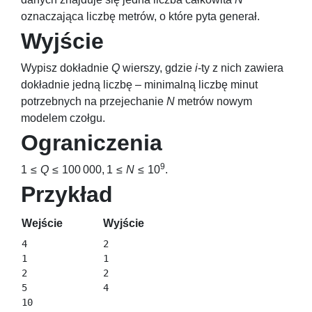
oznaczająca liczbę metrów, o które pyta generał.
Wyjście
Wypisz dokładnie
Q
wierszy, gdzie
i
-ty z nich zawiera
dokładnie jedną liczbę – minimalną liczbę minut
potrzebnych na przejechanie
N
metrów nowym
modelem czołgu.
Ograniczenia
9
1 ≤
Q
≤ 100 000, 1 ≤
N
≤ 10
.
Przykład
Wejście
Wyjście
4

2

1

1

2

2

5

10