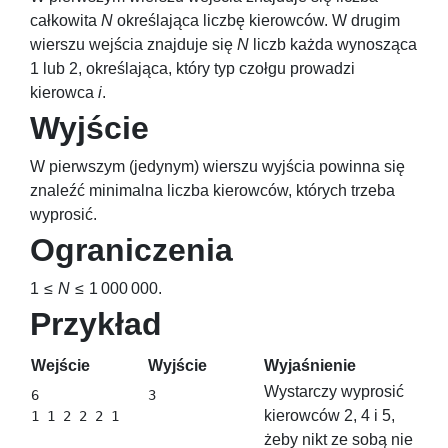
całkowita
N
określająca liczbę kierowców. W drugim
wierszu wejścia znajduje się
N
liczb każda wynosząca
1
lub
2
, określająca, który typ czołgu prowadzi
kierowca
i
.
Wyjście
W pierwszym (jedynym) wierszu wyjścia powinna się
znaleźć minimalna liczba kierowców, których trzeba
wyprosić.
Ograniczenia
1 ≤
N
≤ 1 000 000
.
Przykład
Wejście
Wyjście
Wyjaśnienie
Wystarczy wyprosić
6

3
kierowców
2
,
4
i
5
,
1 1 2 2 2 1
żeby nikt ze sobą nie