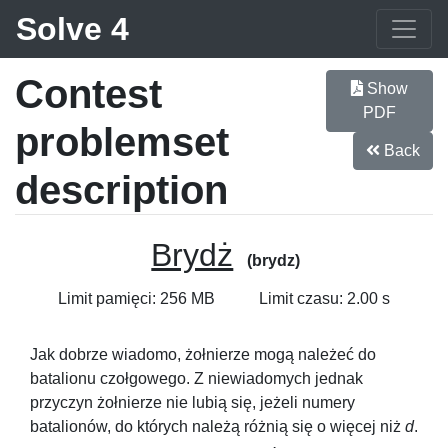
Solve 4
Contest
Show
PDF
problemset
Back
description
Brydż
(brydz)
Limit pamięci: 256 MB
Limit czasu: 2.00 s
Jak dobrze wiadomo, żołnierze mogą należeć do
batalionu czołgowego. Z niewiadomych jednak
przyczyn żołnierze nie lubią się, jeżeli numery
batalionów, do których należą różnią się o więcej niż
d
.