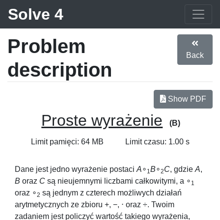
Solve 4
Problem
Back
description
Show PDF
Proste wyrażenie
(B)
Limit pamięci: 64 MB
Limit czasu: 1.00 s
Dane jest jedno wyrażenie postaci
A
∘
B
∘
C
, gdzie
A
,
1
2
B
oraz
C
są nieujemnymi liczbami całkowitymi, a
∘
1
oraz
∘
są jednym z czterech możliwych działań
2
arytmetycznych ze zbioru
+
,
−
,
⋅
oraz
÷
. Twoim
zadaniem jest policzyć wartość takiego wyrażenia,