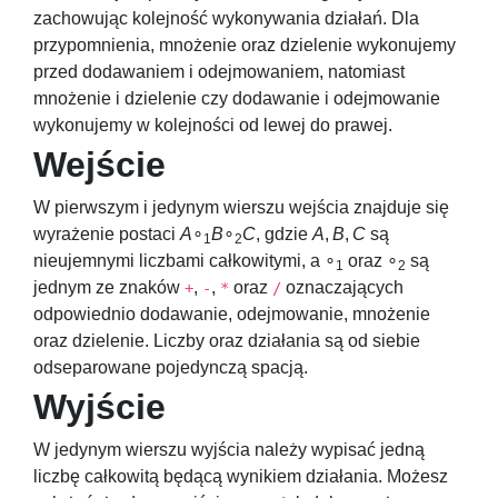
zachowując kolejność wykonywania działań. Dla
przypomnienia, mnożenie oraz dzielenie wykonujemy
przed dodawaniem i odejmowaniem, natomiast
mnożenie i dzielenie czy dodawanie i odejmowanie
wykonujemy w kolejności od lewej do prawej.
Wejście
W pierwszym i jedynym wierszu wejścia znajduje się
wyrażenie postaci
A
∘
B
∘
C
, gdzie
A
,
B
,
C
są
1
2
nieujemnymi liczbami całkowitymi, a
∘
oraz
∘
są
1
2
jednym ze znaków
,
,
oraz
oznaczających
+
-
*
/
odpowiednio dodawanie, odejmowanie, mnożenie
oraz dzielenie. Liczby oraz działania są od siebie
odseparowane pojedynczą spacją.
Wyjście
W jedynym wierszu wyjścia należy wypisać jedną
liczbę całkowitą będącą wynikiem działania. Możesz