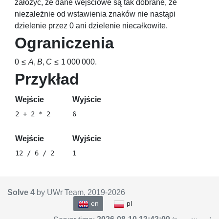
założyć, że dane wejściowe są tak dobrane, że
niezależnie od wstawienia znaków nie nastąpi
dzielenie przez
0
ani dzielenie niecałkowite.
Ograniczenia
0 ≤
A
,
B
,
C
≤ 1 000 000
.
Przykład
Wejście
Wyjście
Wejście
Wyjście
Solve 4
by UWr Team, 2019-
2026
en
pl