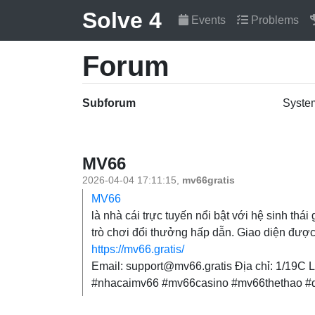
Solve 4
Events
Problems
Forum
Subforum
System
MV66
2026-04-04 17:11:15
,
mv66gratis
MV66
là nhà cái trực tuyến nổi bật với hệ sinh thái
trò chơi đổi thưởng hấp dẫn. Giao diện được t
https://mv66.gratis/
Email: support@mv66.gratis Địa chỉ: 1/19C
#nhacaimv66 #mv66casino #mv66thethao #