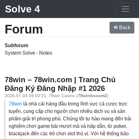
Solve 4
Forum
Back
Subforum
System Solve - Notes
78win – 78win.com | Trang Chủ
Đăng Ký Đăng Nhập #1 2026
2026-07-04 09:50:21
,
78win Casino
(
78winbscom2
)
78win
là nhà cái hàng đầu trong lĩnh vực cá cược trực
tuyến, cung cấp cho người chơi nhiều dịch vụ và sản
phẩm giải trí phong phú. Chúng tôi tự hào mang đến trải
nghiệm chơi game bài mượt mà và hấp dẫn, từ poker,
blackjack đến các trò chơi slot thú vị. Với hệ thống bảo