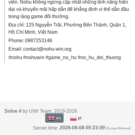
viên. Nohu không ngừng cập nhật những tính năng hiện
đại và khuyến mãi hấp dẫn để khẳng định vị thế dẫn đầu
trong làng game đổi thưởng.
Địa chỉ: 125 Nguyễn Trãi, Phường Bến Thành, Quận 1,
Hồ Chí Minh, Việt Nam
Phone: 0987253146
Email: contact@nohu-win.org
#nohu #nohuwin #game_no_hu #no_hu_doi_thuong
Solve 4
by UWr Team, 2019-
2026
en
pl
2026-08-08 00:23:09
Server time:
(
)
Europe/Warsaw